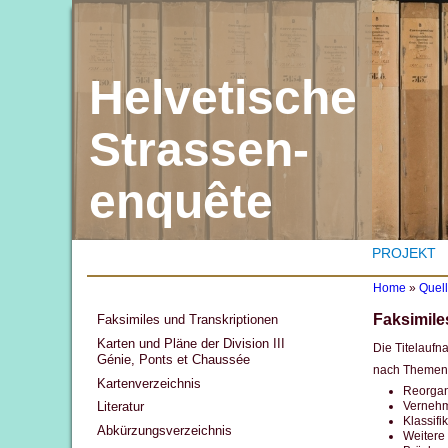
Helvetische
Strassen-
enquête
PROJEKT
Home
»
Quel
Y
Faksimile
Faksimiles und Transkriptionen
o
u
Karten und Pläne der Division III
Die Titelaufna
a
Génie, Ponts et Chaussée
r
nach Themen
Kartenverzeichnis
e
Reorgan
h
Vernehm
Literatur
e
Klassif
r
Abkürzungsverzeichnis
Weitere 
e