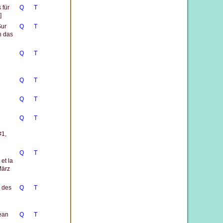
 für
Q
T
]
Sur
Q
T
n das
Q
T
Q
T
Q
T
Q
T
#1,
Q
T
et la
März
n des
Q
T
ean
Q
T