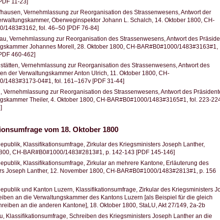
[PDF 11-23]
fhausen, Vernehmlassung zur Reorganisation des Strassenwesens, Antwort der
erwaltungskammer, Oberweginspektor Johann L. Schalch, 14. Oktober 1800, CH-
1483#3162, fol. 46–50 [PDF 76-84]
au, Vernehmlassung zur Reorganisation des Strassenwesens, Antwort des Präsid
ngskammer Johannes Morell, 28. Oktober 1800, CH-BAR#B0#1000/1483#3163#1,
[PDF 460-462]
stätten, Vernehmlassung zur Reorganisation des Strassenwesens, Antwort des
en der Verwaltungskammer Anton Ulrich, 11. Oktober 1800, CH-
1483#3173-04#1, fol. 161–167v [PDF 31-44]
h, Vernehmlassung zur Reorganisation des Strassenwesens, Antwort des Präsiden
ngskammer Theiler, 4. Oktober 1800, CH-BAR#B0#1000/1483#3165#1, fol. 223-22
]
tionsumfrage vom 18. Oktober 1800
epublik, Klassifikationsumfrage, Zirkular des Kriegsministers Joseph Lanther,
1800, CH-BAR#B0#1000/1483#2813#1, p. 142-143 [PDF 145-146]
epublik, Klassifikationsumfrage, Zirkular an mehrere Kantone, Erläuterung des
ers Joseph Lanther, 12. November 1800, CH-BAR#B0#1000/1483#2813#1, p. 156
epublik und Kanton Luzern, Klassifikationsumfrage, Zirkular des Kriegsministers 
eiben an die Verwaltungskammer des Kantons Luzern [als Beispiel für die gleich
reiben an die anderen Kantone], 18. Oktober 1800, StaLU, Akt 27/149, 2a-2b
, Klassifikationsumfrage, Schreiben des Kriegsministers Joseph Lanther an die