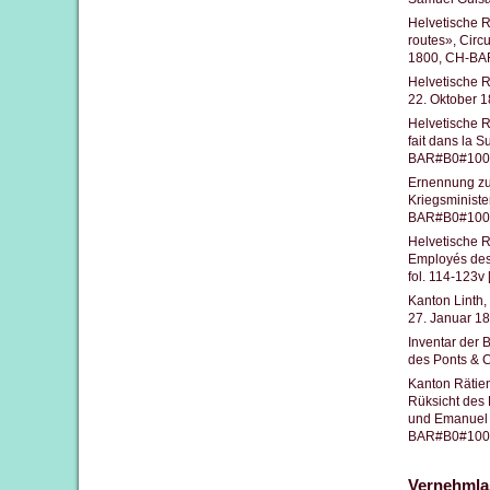
Helvetische 
routes», Circ
1800, CH-BAR
Helvetische R
22. Oktober 
Helvetische R
fait dans la 
BAR#B0#1000/
Ernennung zu
Kriegsministe
BAR#B0#1000
Helvetische R
Employés de
fol. 114-123v
Kanton Linth,
27. Januar 1
Inventar der 
des Ponts & 
Kanton Rätie
Rüksicht des 
und Emanuel K
BAR#B0#1000/
Vernehmla