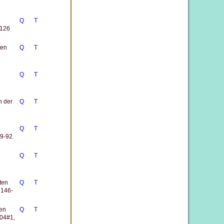
Q
T
-126
ten
Q
T
Q
T
n der
Q
T
Q
T
89-92
Q
T
ten
Q
T
 146-
ten
Q
T
04#1,