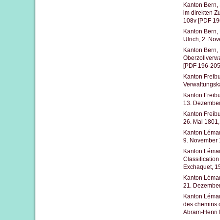
Kanton Bern,
im direkten 
108v [PDF 19
Kanton Bern, 
Ulrich, 2. N
Kanton Bern, 
Oberzollverw
[PDF 196-205
Kanton Freibu
Verwaltungsk
Kanton Freibu
13. Dezembe
Kanton Freibu
26. Mai 1801
Kanton Léman,
9. November 
Kanton Léman,
Classificatio
Exchaquet, 1
Kanton Léman,
21. Dezembe
Kanton Léman,
des chemins d
Abram-Henri 