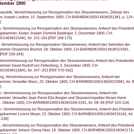
ptember 1800
epublik, Vernehmlassung zur Reorganisation des Strassenwesens, Zirkular des
ers Joseph Lanther, 15. September 1800, CH-BAR#B0#1000/1483#2813#1, p. 124
]
, Vernehmlassung zur Reorganisation des Strassenwesens, Antwort des Präsiden
ngskammer, Kastor Joseph Dominik Baldinger, 3. Dezember 1800, CH-
1483#3154#1, fol. 101-104 [PDF 169-175]
, Vernehmlassung zur Reorganisation Strassenwesen, Antwort des Sekretärs der
ammer Onophrion Bischof, 28. Oktober 1800, CH-BAR#B0#1000/1483#3155#1,
 [PDF 338-345]
 Vernehmlassung zur Reorganisation des Strassenwesens, Antwort des Präsidente
ammer David Rudolf von Fellenberg, 5. Dezember 1800, CH-
1483#3156#1, fol. 347–353 [PDF 570-582]
urg, Vernehmlassung zur Reorganisation des Strassenwesens, Antwort der
ammer, Verwalter Blanc, 25. Oktober 1800, CH-BAR#B0#1000/1483#3158#1, fol. 
]
, Vernehmlassung zur Reorganisation des Strassenwesens, Antwort der
mmer, Verwalter Jean Pierre Elie Bergier und Strasseninspektor Abram-Henri
1. Oktober 1800, CH-BAR#B0#1000/1483#3168-01#1, fol. 58–66 [PDF 103-118]
n, Vernehmlassung zur Reorganisation des Strassenwesens, Antwort des Präsiden
ngskammer Lorenz Meyer, 23. Oktober 1800, CH-BAR#B0#1000/1483#3161#1, fol.
-238]
s, Vernehmlassung zur Reorganisation des Strassenwesens, Antwort des Präsiden
ngskammer Johann Georg Heer, 18. Oktober 1800, CH-BAR#B0#1000/1483#3173-