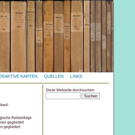
ERAKTIVE KARTEN
QUELLEN
LINKS
Diese Webseite durchsuchen:
S
e
ebaut:
a
r
gische Reihenfolge
nen gegliedert
c
n gegliedert
h