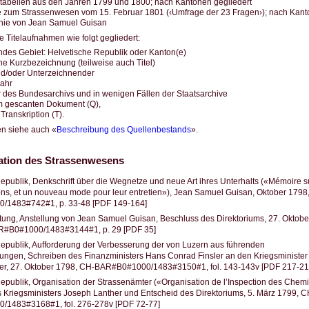
tabellen aus den Jahren 1799 und 1800; nach Kantonen gegliedert
 zum Strassenwesen vom 15. Februar 1801 (‹Umfrage der 23 Fragen›); nach Kant
hie von Jean Samuel Guisan
ie Titelaufnahmen wie folgt gegliedert:
ndes Gebiet: Helvetische Republik oder Kanton(e)
che Kurzbezeichnung (teilweise auch Titel)
nd/oder Unterzeichnender
ahr
r des Bundesarchivs und in wenigen Fällen der Staatsarchive
m gescanten Dokument (Q),
 Transkription (T).
en siehe auch «
Beschreibung des Quellenbestands
».
ation des Strassenwesens
epublik, Denkschrift über die Wegnetze und neue Art ihres Unterhalts («Mémoire su
s, et un nouveau mode pour leur entretien»), Jean Samuel Guisan, Oktober 1798
1483#742#1, p. 33-48 [PDF 149-164]
tung, Anstellung von Jean Samuel Guisan, Beschluss des Direktoriums, 27. Oktobe
R#B0#1000/1483#3144#1, p. 29 [PDF 35]
epublik, Aufforderung der Verbesserung der von Luzern aus führenden
ungen, Schreiben des Finanzministers Hans Conrad Finsler an den Kriegsminister
er, 27. Oktober 1798, CH-BAR#B0#1000/1483#3150#1, fol. 143-143v [PDF 217-21
epublik, Organisation der Strassenämter («Organisation de l’Inspection des Chemi
 Kriegsministers Joseph Lanther und Entscheid des Direktoriums, 5. März 1799, C
1483#3168#1, fol. 276-278v [PDF 72-77]