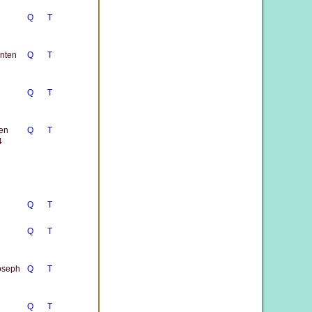
Q
T
enten
Q
T
Q
T
ten
Q
T
4
Q
T
Q
T
Joseph
Q
T
Q
T