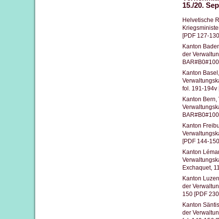
15./20. Se
Helvetische R
Kriegsminist
[PDF 127-130
Kanton Baden
der Verwaltu
BAR#B0#1000/
Kanton Basel
Verwaltungsk
fol. 191-194v
Kanton Bern,
Verwaltungsk
BAR#B0#1000/
Kanton Freib
Verwaltungsk
[PDF 144-150
Kanton Léman
Verwaltungska
Exchaquet, 1
Kanton Luzer
der Verwaltu
150 [PDF 230
Kanton Sänti
der Verwaltu