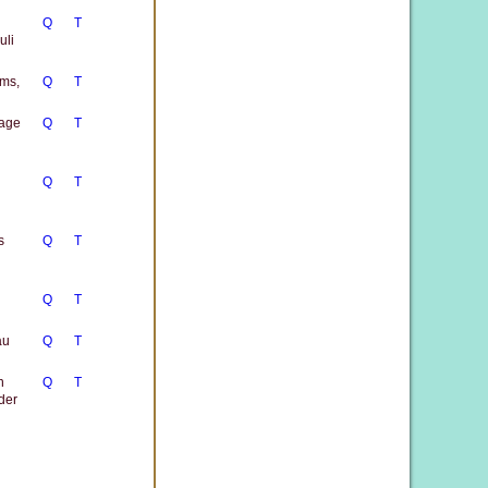
Q
T
uli
ums,
Q
T
yage
Q
T
Q
T
s
Q
T
Q
T
au
Q
T
n
Q
T
der