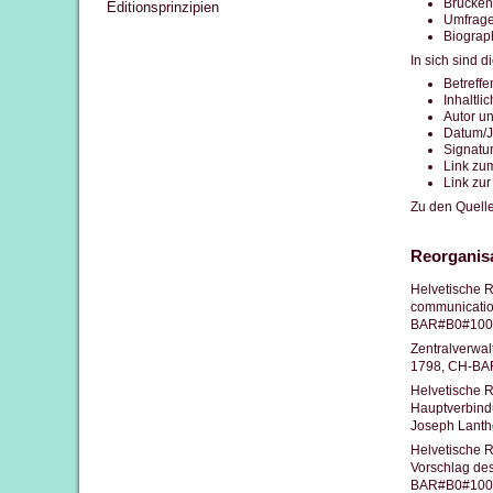
Brücken
Editionsprinzipien
Umfrage
Biograp
In sich sind d
Betreffe
Inhaltli
Autor u
Datum/J
Signatu
Link zu
Link zur
Zu den Quell
Reorganis
Helvetische R
communication
BAR#B0#1000/
Zentralverwal
1798, CH-BA
Helvetische R
Hauptverbind
Joseph Lanth
Helvetische R
Vorschlag des
BAR#B0#1000/