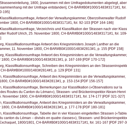
 Strasseneinteilung, 1800, [zusammen mit den Umfragedokumenten abgelegt, aber 
Zusammenhang mit der Umfrage entstanden], CH-BAR#B0#1000/1483#3171#1, fol.
0-195]
Klassifikationsumfrage, Antwort der Verwaltungskammer, Oberzollverwalter Rudolf
ovember 1800, CH-BAR#B0#1000/1483#3171#1, fol. 92-103 [PDF 164-186]
Klassifikationsumfrage, Verzeichnis und Klassifikation der Strassen nach vier Klas
alter Rudolf Ulrich, 25. November 1800, CH-BAR#B0#1000/1483#3171#1, fol. 109
]
rg, Klassifikationsumfrage Antwort des Kriegsministers Joseph Lanther an die
ammer, 11. November 1800, CH-BAR#B0#1000/1483#2813#1, p. 155 [PDF 158]
rg, Klassifikationsumfrage Antwort des Kriegsministers an die Verwaltungskammer,
r 1800, CH-BAR#B0#1000/1483#2813#1, p. 167-169 [PDF 170-172]
rg, Klassifikationsumfrage, Schreiben des Kriegsministers an den Strasseninspekto
, CH-BAR#B0#1000/1483#2814#1, p. 129 [PDF 131]
 Klassifikationsumfrage, Antwort des Kriegsministers an die Verwaltungskammer,
1800, CH-BAR#B0#1000/1483#2813#1, p. 153-154 [PDF 156-157]
 Klassifikationsumfrage, Bemerkungen zur Klassifikation («Observations sur la
n des Routes du Canton du Léman»), Strassen- und Brückeninspektor Abram-Henri
5. November 1800, CH-BAR#B0#1000/1483#3171#1, fol. 174-177 [PDF 321-327]
 Klassifikationsumfrage, Antwort des Kriegsministers an die Verwaltungskammer,
r 1800, CH-BAR#B0#1000/1483#2813#1, p. 177-178 [PDF 180-181]
 Klassifikationsumfrage, Tabelle der in vier Klassen eingeteilten Strassen («Tabl
u canton du Léman – divisés en quatre classes»), Strassen- und Brückeninspekto
Exchaquet, 1800/1801, CH-BAR#B0#1000/1483#3171#1, fol. 161-167 [PDF 297-3