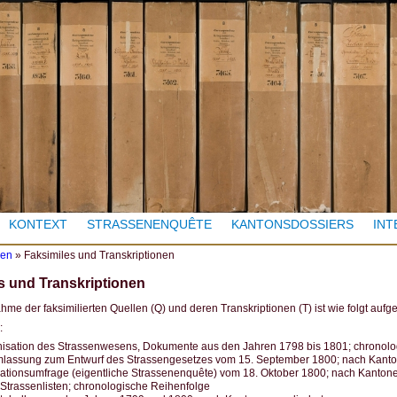
Jump to navigation
KONTEXT
STRASSENENQUÊTE
KANTONSDOSSIERS
INT
len
»
Faksimiles und Transkriptionen
s und Transkriptionen
hme der faksimilierten Quellen (Q) und deren Transkriptionen (T) ist wie folgt aufg
:
isation des Strassenwesens, Dokumente aus den Jahren 1798 bis 1801; chronolo
lassung zum Entwurf des Strassengesetzes vom 15. September 1800; nach Kanto
ikationsumfrage (eigentliche Strassenenquête) vom 18. Oktober 1800; nach Kantone
Strassenlisten; chronologische Reihenfolge