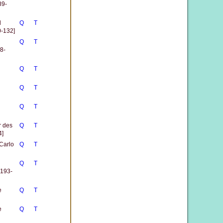
89-
d
Q
T
0-132]
Q
T
8-
Q
T
Q
T
Q
T
r des
Q
T
4]
Carlo
Q
T
Q
T
 193-
e
Q
T
e
Q
T