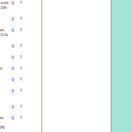
nicht
Q
T
 106-
Q
T
sen,
Q
T
-113v
Q
T
Q
T
r,
Q
T
Q
T
Q
T
Q
T
eau
Q
T
r
08]