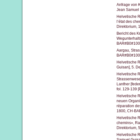
Anfrage von K
Jean Samuel 
Helvetische R
l’état des ch
Direktorium,
Bericht des 
Wegunterhalt
BAR#B0#1000
Aargau, Stra
BAR#B0#1000/
Helvetische 
Guisan], 5. 
Helvetische R
Strassenwesen
Lanther [fed
fol. 129-139 
Helvetische R
neuen Organis
réparation de
1800, CH-BAR
Helvetische R
chemins», Rap
Direktorium,
Helvetische R
Samuel Guisa