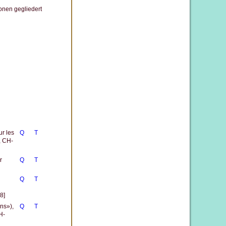
onen gegliedert
r les
Q
T
, CH-
r
Q
T
Q
T
8]
ns»),
Q
T
H-