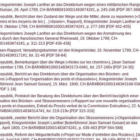
riegsminister Joseph Lanther an das Direktorium wegen eines militärischen Rangs
Guisan, 26. April 1799, CH-BAR#B0#1000/1483#742#1, p. 245-246 [PDF 367-368
epublik, Bericht über den Zustand der Wege und die Mittel, diese zu reparieren («
emins et les moyens de les […] réparer», Rapport), Kriegsminister Joseph Lanther a
 19. Oktober 1799, CH-BAR#B0#1000/1483#742#1, p. 277-280 [PDF 402-405]
Kriegsministers Joseph Lanther an das Direktorium wegen der Anmahnung des
s durch den französischen General Rheinwald, 19. Oktober 1799, CH-
/1483#742#1, p. 311-313 [PDF 436-438]
ssen-Rapport, Verwaltungskammer an den Kriegsminister, 16. November 1799, CH-
1483#3171#1, fol. 31-46 [PDF 58-84]
Republik, Bemerkungen über die Wege («Notes sur les chemins»), [Jean Samuel
Dezember 1799, CH-BAR#B0#1000/1483#3173-04#1, fol. 157-160v [PDF 24-30]
epublik, Bericht an das Direktorium über die Organisation des Brücken- und
s («Rapport sur l'organisation des ponts et chaussées»), Kriegsminister Joseph
erführend Jean Samuel Guisan], 15. März 1800, CH-BAR#B0#1000/1483#3168-03
[PDF 1-18]
epublik, Protokoll der Beratung des Direktoriums über den Bericht bezüglich einer
ation des Brücken- und Strassenwesens («Rapport sur une nouvelle organisation 
s ponts et chaussées, Extrait du Procès verbal de la Commission Exécutive»), 22. 
#B0#1000/1483#3147#1, fol. 219-219v [PDF 315-316]
epublik, zweiter Bericht über die Organisation des Strassenwesens («Organisatio
port), Kriegsminister Joseph Lanther [federführend Jean Samuel Guisan] an das
 5. April 1800, CH-BAR#B0#1000/1483#742#1, p. 439-463 [PDF 564-588]
epublik, Reform des Wegunterhalts («Projet sur Mode d’entretien des Routes»), [J
n], Juni/Juli 1800, CH-BAR#B0#1000/1483#3173-03#1, fol. 39-140v [PDF 31-34]