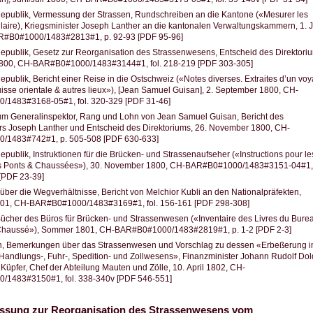
Republik, Vermessung der Strassen, Rundschreiben an die Kantone («Mesurer les
ulaire), Kriegsminister Joseph Lanther an die kantonalen Verwaltungskammern, 1. J
#B0#1000/1483#2813#1, p. 92-93 [PDF 95-96]
epublik, Gesetz zur Reorganisation des Strassenwesens, Entscheid des Direktori
1800, CH-BAR#B0#1000/1483#3144#1, fol. 218-219 [PDF 303-305]
epublik, Bericht einer Reise in die Ostschweiz («Notes diverses. Extraites d’un vo
Suisse orientale & autres lieux»), [Jean Samuel Guisan], 2. September 1800, CH-
1483#3168-05#1, fol. 320-329 [PDF 31-46]
m Generalinspektor, Rang und Lohn von Jean Samuel Guisan, Bericht des
rs Joseph Lanther und Entscheid des Direktoriums, 26. November 1800, CH-
/1483#742#1, p. 505-508 [PDF 630-633]
epublik, Instruktionen für die Brücken- und Strassenaufseher («Instructions pour le
s Ponts & Chaussées»), 30. November 1800, CH-BAR#B0#1000/1483#3151-04#1,
 [PDF 23-39]
 über die Wegverhältnisse, Bericht von Melchior Kubli an den Nationalpräfekten,
801, CH-BAR#B0#1000/1483#3169#1, fol. 156-161 [PDF 298-308]
Bücher des Büros für Brücken- und Strassenwesen («Inventaire des Livres du Bure
Chaussé»), Sommer 1801, CH-BAR#B0#1000/1483#2819#1, p. 1-2 [PDF 2-3]
n, Bemerkungen über das Strassenwesen und Vorschlag zu dessen «Erbeßerung i
Handlungs-, Fuhr-, Spedition- und Zollwesens», Finanzminister Johann Rudolf Dol
üpfer, Chef der Abteilung Mauten und Zölle, 10. April 1802, CH-
1483#3150#1, fol. 338-340v [PDF 546-551]
ssung zur Reorganisation des Strassenwesens vom