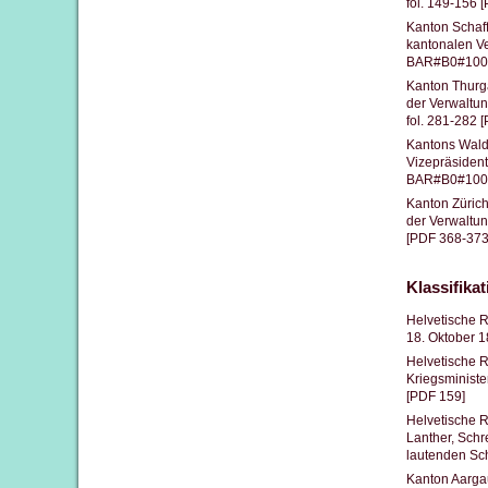
fol. 149-156 
Kanton Schaf
kantonalen V
BAR#B0#1000/
Kanton Thurg
der Verwaltu
fol. 281-282 
Kantons Wald
Vizepräsident
BAR#B0#1000/
Kanton Züric
der Verwaltu
[PDF 368-373
Klassifika
Helvetische R
18. Oktober 
Helvetische R
Kriegsminist
[PDF 159]
Helvetische R
Lanther, Schr
lautenden Sch
Kanton Aargau