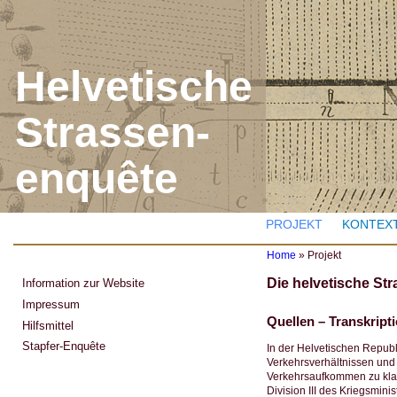
J
Helvetische
Strassen-
enquête
PROJEKT
KONTEX
Home
»
Projekt
Y
Die helvetische St
Information zur Website
o
u
Impressum
a
Quellen – Transkrip
Hilfsmittel
r
e
Stapfer-Enquête
In der Helvetischen Repub
h
Verkehrsverhältnissen und
e
Verkehrsaufkommen zu klassi
r
Division III des Kriegsmin
e