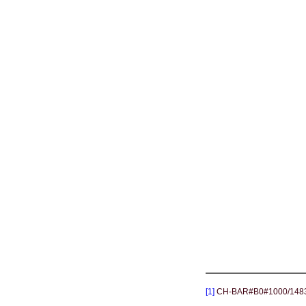
[1]
CH-BAR#B0#1000/1483#3