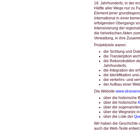
18. Jahrhunderts, in der 
Hälfte aller Wege nur zu F
Element jener grundlegende
international in einer beme
erfolgenden Übergangs vo
Intensivierung der region
die helvetischen Akten zum
Verwaltung, in ihre Zusam
Projektziele waren:
die Sichtung und Dok
die Transkription wic
die Rekonstruktion d
Jahrhunderts,
die Integration der e
die Identifikation un
die verkehrs- und ver
der Aufbau einer Webs
Die Website
www.strassen
über die historische
über die historische
K
über die sogenannte
über die Wegnetze in
über die Liste der
Que
Wir haben die Geschichte 
auch die Web-Texte entwick