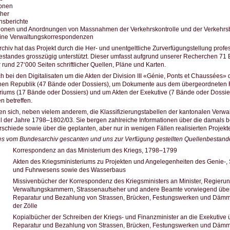
ionen
her
onsberichte
ionen und Anordnungen von Massnahmen der Verkehrskontrolle und der Verkehrs
ine Verwaltungskorrespondenzen
hiv hat das Projekt durch die Her- und unentgeltliche Zurverfügungstellung profess
standes grosszügig unterstützt. Dieser umfasst aufgrund unserer Recherchen 71 
 rund 27‘000 Seiten schriftlicher Quellen, Pläne und Karten.
ch bei den Digitalisaten um die Akten der Division III «Génie, Ponts et Chaussées»
chen Republik (47 Bände oder Dossiers), um Dokumente aus dem übergeordnete
riums (17 Bände oder Dossiers) und um Akten der Exekutive (7 Bände oder Dossier
 betreffen.
den sich, neben vielem anderem, die Klassifizierungstabellen der kantonalen Ver
el der Jahre 1798–1802/03. Sie bergen zahlreiche Informationen über die damals
rschiede sowie über die geplanten, aber nur in wenigen Fällen realisierten Projekt
es vom Bundesarchiv gescanten und uns zur Verfügung gestellten Quellenbestand
Korrespondenz an das Ministerium des Kriegs, 1798–1799
Akten des Kriegsministeriums zu Projekten und Angelegenheiten des Genie-, 
und Fuhrwesens sowie des Wasserbaus
Missivenbücher der Korrespondenz des Kriegsministers an Minister, Regierung
Verwaltungskammern, Strassenaufseher und andere Beamte vorwiegend über 
Reparatur und Bezahlung von Strassen, Brücken, Festungswerken und Dämm
der Zölle
Kopialbücher der Schreiben der Kriegs- und Finanzminister an die Exekutive ü
Reparatur und Bezahlung von Strassen, Brücken, Festungswerken und Dämm