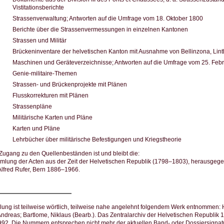
Vistitationsberichte
Strassenverwaltung; Antworten auf die Umfrage vom 18. Oktober 1800
Berichte über die Strassenvermessungen in einzelnen Kantonen
Strassen und Militär
Brückeninventare der helvetischen Kanton mit Ausnahme von Bellinzona, Lin
Maschinen und Geräteverzeichnisse; Antworten auf die Umfrage vom 25. Feb
Genie-militaire-Themen
Strassen- und Brückenprojekte mit Plänen
Flusskorrekturen mit Plänen
Strassenpläne
Militärische Karten und Pläne
Karten und Pläne
Lehrbücher über militärische Befestigungen und Kriegstheorie
 Zugang zu den Quellenbeständen ist und bleibt die:
mlung der Acten aus der Zeit der Helvetischen Republik (1798–1803), herausge
 Alfred Rufer, Bern 1886–1966.
ung ist teilweise wörtlich, teilweise nahe angelehnt folgendem Werk entnommen: 
ndreas; Bartlome, Niklaus (Bearb.). Das Zentralarchiv der Helvetischen Republik
92. Die Nummern entsprechen nicht mehr der aktuellen Band- oder Dossiersignat