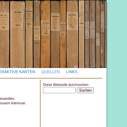
ERAKTIVE KARTEN
QUELLEN
LINKS
Diese Webseite durchsuchen:
S
e
gesandten
ossem Interesse:
a
r
c
h