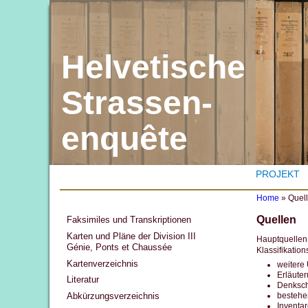
Helvetische
Strassen-
enquête
PROJEKT
Home
»
Quel
Y
Quellen
Faksimiles und Transkriptionen
o
u
Karten und Pläne der Division III
Hauptquellen 
a
Génie, Ponts et Chaussée
Klassifikatio
r
Kartenverzeichnis
e
weitere
h
Erläute
Literatur
e
Denksch
r
bestehe
Abkürzungsverzeichnis
e
Inventa