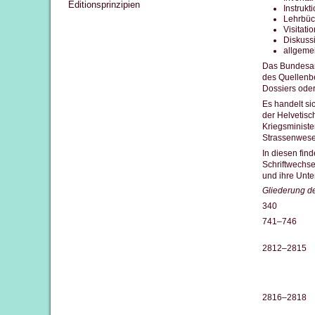
Editionsprinzipien
Instrukt
Lehrbüc
Visitati
Diskuss
allgeme
Das Bundesarc
des Quellenbe
Dossiers oder
Es handelt si
der Helvetis
Kriegsministe
Strassenwesen
In diesen fin
Schriftwechs
und ihre Unte
Gliederung d
340
741–746
2812–2815
2816–2818