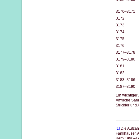
3170–3171
3172
3173
3174
3175
3176
3177–3178
3179–3180
3181
3182
3183–3186
3187–3190
Ein wichtiger
Amtliche Sam
Strickler und
[1]
Die Aufzähl
Fankhauser, A
Bern 1990–19