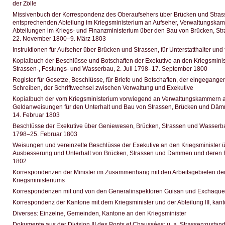
der Zölle
Missivenbuch der Korrespondenz des Oberaufsehers über Brücken und Stras
entsprechenden Abteilung im Kriegsministerium an Aufseher, Verwaltungska
Abteilungen im Kriegs- und Finanzministerium über den Bau von Brücken, S
22. November 1800–9. März 1803
Instruktionen für Aufseher über Brücken und Strassen, für Unterstatthalter un
Kopialbuch der Beschlüsse und Botschaften der Exekutive an den Kriegsminis
Strassen-, Festungs- und Wasserbau, 2. Juli 1798–17. September 1800
Register für Gesetze, Beschlüsse, für Briefe und Botschaften, der eingegan
Schreiben, der Schriftwechsel zwischen Verwaltung und Exekutive
Kopialbuch der vom Kriegsministerium vorwiegend an Verwaltungskammern a
Geldanweisungen für den Unterhalt und Bau von Strassen, Brücken und Däm
14. Februar 1803
Beschlüsse der Exekutive über Geniewesen, Brücken, Strassen und Wasserba
1798–25. Februar 1803
Weisungen und vereinzelte Beschlüsse der Exekutive an den Kriegsminister 
Ausbesserung und Unterhalt von Brücken, Strassen und Dämmen und deren 
1802
Korrespondenzen der Minister im Zusammenhang mit den Arbeitsgebieten der A
Kriegsministeriums
Korrespondenzen mit und von den Generalinspektoren Guisan und Exchaque
Korrespondenz der Kantone mit dem Kriegsminister und der Abteilung III, kan
Diverses: Einzelne, Gemeinden, Kantone an den Kriegsminister
Dokumente aus der Division III des Ponts et Chaussées; u. a. Strassenzustan