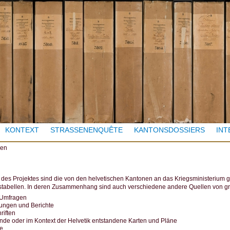
Jump to navigation
KONTEXT
STRASSENENQUÊTE
KANTONSDOSSIERS
INT
len
des Projektes sind die von den helvetischen Kantonen an das Kriegsministerium 
nstabellen. In deren Zusammenhang sind auch verschiedene andere Quellen von gr
 Umfragen
rungen und Berichte
riften
nde oder im Kontext der Helvetik entstandene Karten und Pläne
re