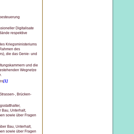
besteuerung
ioneller Digitalisate
Bände respektive
 des Kriegsministeriums
n Rahmen des
s), die das Genie- und
waltungskammern und die
 bestehenden Wegnetze
e.
es
[1]
Strassen-, Brücken-
sstatthalter,
Bau, Unterhalt,
en sowie über Fragen
ber Bau, Unterhalt,
en sowie über Fragen