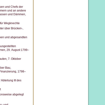
sen und Chefs der
mmern und an andere
trassen und Dämmen,
d für Wegknechte
ter über Brücken-,
genen und abgesandten
usgestellten
men, 29. August 1799–
uten, 7. Oktober
über Bau,
Finanzierung, 1798–
bteilung III des
t
tonsweise abgelegt
ds- und