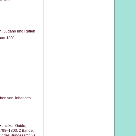
th, Lugano und Rätien
ruar 1801
geben von Johannes
Hunziker, Guido;
 1798–1803, 2 Bände,
ur des Bundesarchivs.