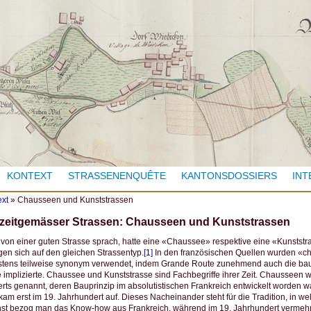
Jump to navigation
KONTEXT
STRASSENENQUÊTE
KANTONSDOSSIERS
INT
ext
»
Chausseen und Kunststrassen
 zeitgemässer Strassen: Chausseen und Kunststrassen
on einer guten Strasse sprach, hatte eine «Chaussee» respektive eine «Kunststr
gen sich auf den gleichen Strassentyp.
[1]
In den französischen Quellen wurden «
stens teilweise synonym verwendet, indem Grande Route zunehmend auch die ba
implizierte. Chaussee und Kunststrasse sind Fachbegriffe ihrer Zeit. Chausseen 
rts genannt, deren Bauprinzip im absolutistischen Frankreich entwickelt worden war
kam erst im 19. Jahrhundert auf. Dieses Nacheinander steht für die Tradition, in w
hst bezog man das Know-how aus Frankreich, während im 19. Jahrhundert vermehr