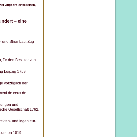
r Zugtiere erforderten,
ndert – eine
n- und Strombau, Zug
 für den Besitzer von
ng Leipzig 1759
e vorzüglich der
mment de ceux de
dlungen und
che Gesellschaft 1762,
tekten- und Ingenieur-
, London 1819.