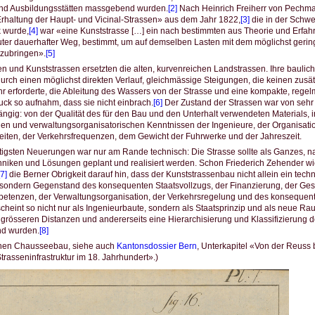
nd Ausbildungsstätten massgebend wurden.
[2]
Nach Heinrich Freiherr von Pechm
rhaltung der Haupt- und Vicinal-Strassen» aus dem Jahr 1822,
[3]
die in der Schwe
 wurde,
[4]
war «eine Kunststrasse […] ein nach bestimmten aus Theorie und Erfah
er dauerhafter Weg, bestimmt, um auf demselben Lasten mit dem möglichst geringe
tzubringen».
[5]
 und Kunststrassen ersetzten die alten, kurvenreichen Landstrassen. Ihre baulich
rch einen möglichst direkten Verlauf, gleichmässige Steigungen, die keinen zusä
r erforderte, die Ableitung des Wassers von der Strasse und eine kompakte, regel
ck so aufnahm, dass sie nicht einbrach.
[6]
Der Zustand der Strassen war von sehr
ngig: von der Qualität des für den Bau und den Unterhalt verwendeten Materials,
en und verwaltungsorganisatorischen Kenntnissen der Ingenieure, der Organisati
eiten, der Verkehrsfrequenzen, dem Gewicht der Fuhrwerke und der Jahreszeit.
tigsten Neuerungen war nur am Rande technisch: Die Strasse sollte als Ganzes, na
chniken und Lösungen geplant und realisiert werden. Schon Friederich Zehender w
[7]
die Berner Obrigkeit darauf hin, dass der Kunststrassenbau nicht allein ein tec
 sondern Gegenstand des konsequenten Staatsvollzugs, der Finanzierung, der Ge
tenzen, der Verwaltungsorganisation, der Verkehrsregelung und des konsequente
heint so nicht nur als Ingenieurbaute, sondern als Staatsprinzip und als neue Ra
e grösseren Distanzen und andererseits eine Hierarchisierung und Klassifizierung
d wurden.
[8]
hen Chausseebau, siehe auch
Kantonsdossier Bern
, Unterkapitel «Von der Reuss
trasseninfrastruktur im 18. Jahrhundert».)