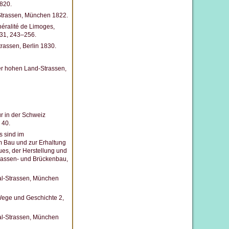
820.
-Strassen, München 1822.
néralité de Limoges,
831, 243–256.
rassen, Berlin 1830.
er hohen Land-Strassen,
ur in der Schweiz
 40.
s sind im
m Bau und zur Erhaltung
es, der Herstellung und
trassen- und Brückenbau,
nal-Strassen, München
 Wege und Geschichte 2,
nal-Strassen, München