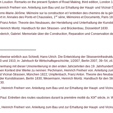
 Loudon. Remarks on the present System of Road Making, third edition, London 1
nrich Freiherr von. Anleitung zum Bau und zur Erhaltung der Haupt- und Vicinal
erre-Marie-Jérôme. Mémoire sur la construction et l’entretien des chemins de la gé
er
ert in: Annales des Ponts et Chaussées, 1
série, Mémoires et Documents, Paris 1
ranz Anton. Theorie des Neubaues, der Herstellung und Unterhaltung der Kunstst
einrich Moritz. Handbuch für den Strassen- und Brückenbau, Düsseldorf 1830.
derich, Gabriel. Memoriale über die Construction, Reparation und Conservation d
eilweise wörtlich aus Schiedt, Hans-Ulrich. Die Entwicklung der Strasseninfrastrukt
 und 1910, in: Jahrbuch für Wirtschaftsgeschichte, 1/2007, Berlin 2007, 39–54, zit.
nhang mit dieser Umorientierung in den ersten Jahrzehnten des 19. Jahrhundert
en Kontext drei Werke zu nennen: Pechmann, Heinrich Freiherr von. Anleitung zu
nd Vicinal-Strassen, München 1822; Umpfenbach, Franz Anton. Theorie des Neubau
der Kunststrassen, Berlin 1830; Wesermann, Heinrich Moritz. Handbuch für den S
830.
Heinrich Freiherr von. Anleitung zum Bau und zur Erhaltung der Haupt- und Vici
e
Paul. Entretien des routes vaudoises durant la première moitié du XIX
siècle, in:
Heinrich Freiherr von. Anleitung zum Bau und zur Erhaltung der Haupt- und Vici