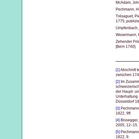
McAdam, John
Pechmann, Hei
Trésaguet, Pi
1775, publizi
Umpfenbach, F
Wesermann, H
Zehender Frie
[Bern 1740].
[1]
Abschnitt t
zwischen 1740
[2]
Im Zusamme
schweizerisch
der Haupt- u
Unterhaltung 
Düsseldorf 1
[3]
Pechmann, 
1822, 9ff.
[4]
Bissegger, 
2005, 12–15.
[5]
Pechmann, 
1822, 9.