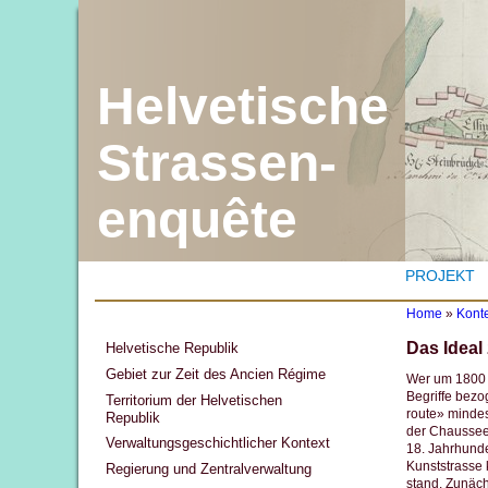
Helvetische
Strassen-
enquête
PROJEKT
Home
»
Kont
Y
Das Ideal
Helvetische Republik
o
u
Gebiet zur Zeit des Ancien Régime
Wer um 1800 v
a
Begriffe bezo
Territorium der Helvetischen
r
route» minde
Republik
e
der Chaussee 
h
Verwaltungsgeschichtlicher Kontext
18. Jahrhunde
e
Kunststrasse 
r
Regierung und Zentralverwaltung
stand. Zunäc
e