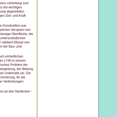
anns «Anleitung zum
iz ein wichtiges
rung abgeleiteten
n Zeit- und Kraft-
e Konstruktion war
tzlichen Vorspann von
mässige Oberfläche, die
 unterschiedlichen
 in starkem Masse von
on der Bau- und
ch einheitlichen
ies 1740 in seinem
hnisches Problem der
setzgebung, der Bildung
n Unterhalts sei. Die
umordnung, für die
 der Verbindungen
 bis an den Genfersee –