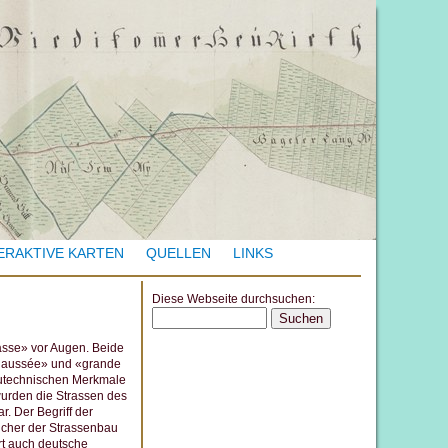
ERAKTIVE KARTEN
QUELLEN
LINKS
Diese Webseite durchsuchen:
S
e
asse» vor Augen. Beide
chaussée» und «grande
a
utechnischen Merkmale
r
wurden die Strassen des
. Der Begriff der
c
elcher der Strassenbau
h
t auch deutsche