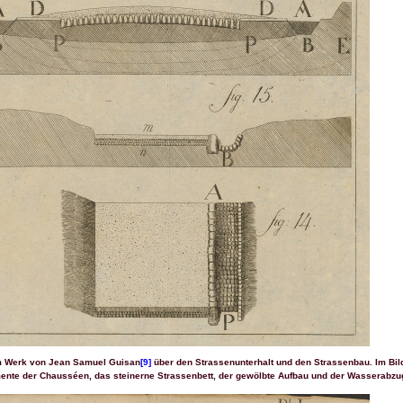
em Werk von Jean Samuel Guisan
[9]
über den Strassenunterhalt und den Strassenbau. Im Bild
ente der Chausséen, das steinerne Strassenbett, der gewölbte Aufbau und der Wasserabzu