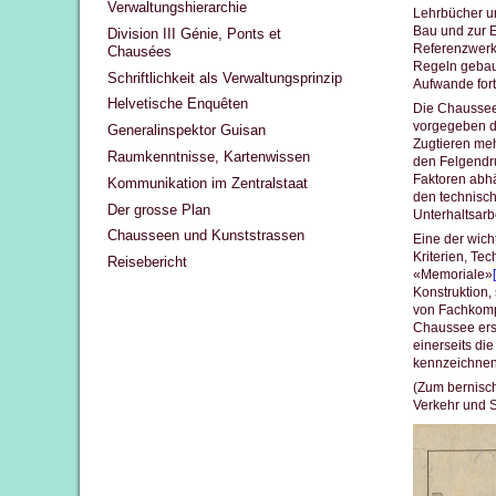
Verwaltungshierarchie
Lehrbücher u
Bau und zur E
Division III Génie, Ponts et
Referenzwerk
Chausées
Regeln gebaut
Schriftlichkeit als Verwaltungsprinzip
Aufwande for
Helvetische Enquêten
Die Chausseen
vorgegeben du
Generalinspektor Guisan
Zugtieren meh
Raumkenntnisse, Kartenwissen
den Felgendru
Faktoren abhä
Kommunikation im Zentralstaat
den technisch
Der grosse Plan
Unterhaltsarb
Chausseen und Kunststrassen
Eine der wich
Kriterien, Te
Reisebericht
«Memoriale»
Konstruktion,
von Fachkompe
Chaussee ersc
einerseits di
kennzeichnen
(Zum bernisc
Verkehr und S