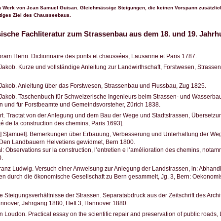
m Werk von Jean Samuel Guisan. Gleichmässige Steigungen, die keinen Vorspann zusätzliche
tiges Ziel des Chausseebaus.
ische Fachliteratur zum Strassenbau aus dem 18. und 19. Jahrhu
ram Henri. Dictionnaire des ponts et chaussées, Lausanne et Paris 1787.
Jakob. Kurze und vollständige Anleitung zur Landwirthschaft, Forstwesen, Strasse
Jakob. Anleitung über das Forstwesen, Strassenbau und Flussbau, Zug 1825.
Jakob. Taschenbuch für Schweizerische Ingenieurs beim Strassen- und Wasserbau,
 und für Forstbeamte und Gemeindsvorsteher, Zürich 1838.
rt. Tractat von der Anlegung und dem Bau der Wege und Stadtstrassen, Übersetzu
ité de la construction des chemins, Paris 1693].
n] S[amuel]. Bemerkungen über Erbauung, Verbesserung und Unterhaltung der Weg
en Landbauern Helvetiens gewidmet, Bern 1800.
al: Observations sur la construction, l’entretien e l’amélioration des chemins, nota
0.
ranz Ludwig. Versuch einer Anweisung zur Anlegung der Landstrassen, in: Abhan
n durch die ökonomische Gesellschaft zu Bern gesammelt, Jg. 3, Bern: Oekonomis
e Steigungsverhältnisse der Strassen. Separatabdruck aus der Zeitschrift des Archi
nnover, Jahrgang 1880, Heft 3, Hannover 1880.
Loudon. Practical essay on the scientific repair and preservation of public roads