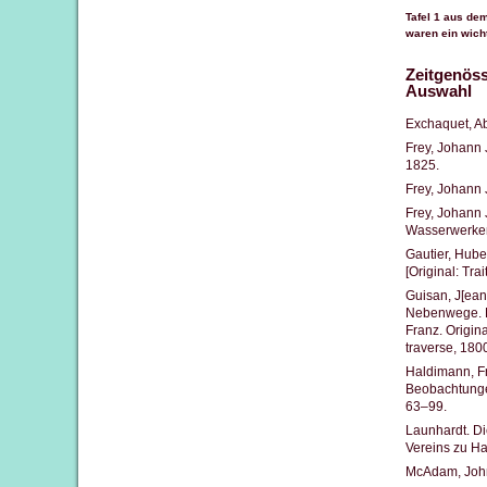
Tafel 1 aus de
waren ein wich
Zeitgenöss
Auswahl
Exchaquet, Ab
Frey, Johann 
1825.
Frey, Johann 
Frey, Johann 
Wasserwerken
Gautier, Hube
[Original: Tra
Guisan, J[ea
Nebenwege. D
Franz. Origin
traverse, 180
Haldimann, F
Beobachtunge
63–99.
Launhardt. Di
Vereins zu Ha
McAdam, John 