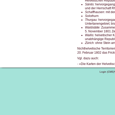
Helvetischen Republi
Säntis:
hervorgegangen
und der Herrschaft R
Schaffhausen:
mit de
Solothurn.
Thurgau:
hervorgegan
Untertanengebiet; bi
Waldstätte:
Zusammenf
5. November 1801 Zer
Wallis:
helvetischer K
unabhängige Republi
Zürich:
ohne Stein am
Nichthelvetische Territori
20. Februar 1802 das Frickt
Vgl. dazu auch:
- «Die Karten der Helvetis
Login (CMS)