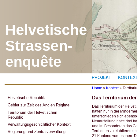
J
Helvetische
Strassen-
enquête
PROJEKT
KONTEX
Home
»
Kontext
»
Territor
Y
Das Territorium de
Helvetische Republik
o
u
Gebiet zur Zeit des Ancien Régime
Das Territorium der Helvet
a
hatten nur in der Minderhei
Territorium der Helvetischen
r
unterschieden sich ebenso
Republik
e
Neuaufteilung hatte drei 
h
Verwaltungsgeschichtlicher Kontext
und im Besonderen das Gew
e
Territorien zu etablieren 
r
Regierung und Zentralverwaltung
21 Kantone vorgesehen. Di
e