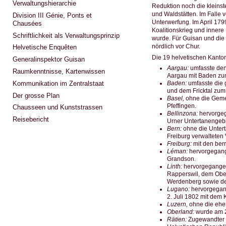
Verwaltungshierarchie
Reduktion noch die kleinst
und Waldstätten. Im Falle 
Division III Génie, Ponts et
Unterwerfung. Im April 179
Chausées
Koalitionskrieg und innere
Schriftlichkeit als Verwaltungsprinzip
wurde. Für Guisan und die 
nördlich vor Chur.
Helvetische Enquêten
Die 19 helvetischen Kanto
Generalinspektor Guisan
Aargau:
umfasste den
Raumkenntnisse, Kartenwissen
Aargau mit Baden zum
Kommunikation im Zentralstaat
Baden:
umfasste die 
und dem Fricktal zum
Der grosse Plan
Basel,
ohne die Gemei
Pfeffingen.
Chausseen und Kunststrassen
Bellinzona:
hervorgeg
Reisebericht
Urner Untertanengebi
Bern:
ohne die Unter
Freiburg verwalteten
Freiburg:
mit den ber
Léman:
hervorgegang
Grandson.
Linth:
hervorgegangen
Rapperswil, dem Obe
Werdenberg sowie de
Lugano:
hervorgegan
2. Juli 1802 mit dem 
Luzern,
ohne die ehe
Oberland:
wurde am 2.
Rätien:
Zugewandter O