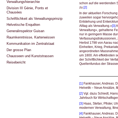
Verwaltungshierarchie
schon auf die werdenden S
zu.
[2]
Division III Génie, Ponts et
Chausées
In der aktuellen Forschung
zuweilen sogar hervorgeho
Schriftlichkeit als Verwaltungsprinzip
Entstehung und Entwicklun
Helvetische Enquêten
Alltag als Verwaltung.»
[3]
A
Verwaltung», gehaltene Fest
Generalinspektor Guisan
nur in geringem Masse dur
Raumkenntnisse, Kartenwissen
Verfassungsdiskussionen, 
Herbst 1798 von Aarau nac
Kommunikation im Zentralstaat
Einheiten, Krieg, Prekariat
Der grosse Plan
angeordneten Massnahmen 
um 1800. Am effektivsten s
Chausseen und Kunststrassen
der Schriftlichkeit der Ve
Reisebericht
Quellenfundus der Strassenv
[1]
Fankhauser, Andreas. Die
Helvetik – Neue Ansätze, I
[2]
Vgl. dazu Schiedt, Hans-
Jahrbuch für Wirtschaftsge
[3]
Haas, Stefan; Pfister, U
modernen Verwaltung, Itine
[4]
Fankhauser, Andreas. Die
Helvetik – Neue Ansätze, It