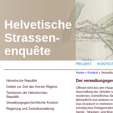
J
Helvetische
Strassen-
enquête
PROJEKT
KONTEX
Home
»
Kontext
»
Verwaltu
Y
Der verwaltungsges
Helvetische Republik
o
u
Gebiet zur Zeit des Ancien Régime
Oftmals wird aus den Haupt
a
Abschaffung der Zehnten u
Territorium der Helvetischen
r
modernes, einheitliches S
Republik
e
Wehrpflicht und anderes m
h
Verwaltungsgeschichtlicher Kontext
Das ist jedoch in mehreren
e
helvetischen Protagoniste
r
Regierung und Zentralverwaltung
Genie-, Strassen- und Brück
e