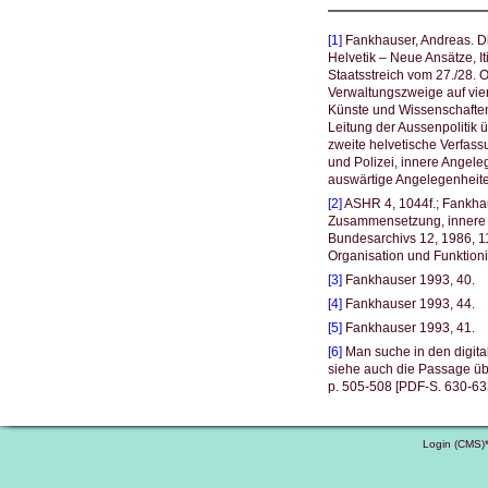
[1]
Fankhauser, Andreas. Die
Helvetik – Neue Ansätze, 
Staatsstreich vom 27./28. O
Verwaltungszweige auf vier
Künste und Wissenschaften
Leitung der Aussenpolitik
zweite helvetische Verfassu
und Polizei, innere Angele
auswärtige Angelegenheiten
[2]
ASHR 4, 1044f.; Fankhau
Zusammensetzung, innere O
Bundesarchivs 12, 1986, 1
Organisation und Funktionie
[3]
Fankhauser 1993, 40.
[4]
Fankhauser 1993, 44.
[5]
Fankhauser 1993, 41.
[6]
Man suche in den digital
siehe auch die Passage üb
p. 505-508 [PDF-S. 630-63
Login (CMS)