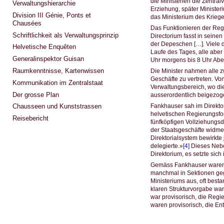
die Ministerien die Zentral
Verwaltungshierarchie
Erziehung, später Minister
Division III Génie, Ponts et
das Ministerium des Kriege
Chausées
Das Funktionieren der Regi
Schriftlichkeit als Verwaltungsprinzip
Directorium fasst in seine
der Depeschen […]. Viele 
Helvetische Enquêten
Laufe des Tages, alle aber
Generalinspektor Guisan
Uhr morgens bis 8 Uhr Aben
Raumkenntnisse, Kartenwissen
Die Minister nahmen alle z
Geschäfte zu vertreten. V
Kommunikation im Zentralstaat
Verwaltungsbereich, wo die
Der grosse Plan
ausserordentlich beigezog
Fankhauser sah im Direkto
Chausseen und Kunststrassen
helvetischen Regierungsfor
Reisebericht
fünfköpfigen VolIziehungsd
der Staatsgeschäfte widme
Direktorialsystem bewirkte 
delegierte.»
[4]
Dieses Nebe
Direktorium, es setzte sich
Gemäss Fankhauser waren «
manchmal in Sektionen gegl
Ministeriums aus, oft best
klaren Strukturvorgabe war
war provisorisch, die Regi
waren provisorisch, die Ent