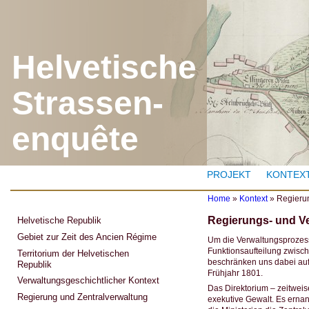
J
Helvetische
Strassen-
enquête
PROJEKT
KONTEX
Home
»
Kontext
»
Regieru
Y
Regierungs- und Ve
Helvetische Republik
o
u
Gebiet zur Zeit des Ancien Régime
Um die Verwaltungsprozesse
a
Funktionsaufteilung zwisch
Territorium der Helvetischen
r
beschränken uns dabei auf 
Republik
e
Frühjahr 1801.
h
Verwaltungsgeschichtlicher Kontext
e
Das Direktorium – zeitwei
r
Regierung und Zentralverwaltung
exekutive Gewalt. Es ernan
e