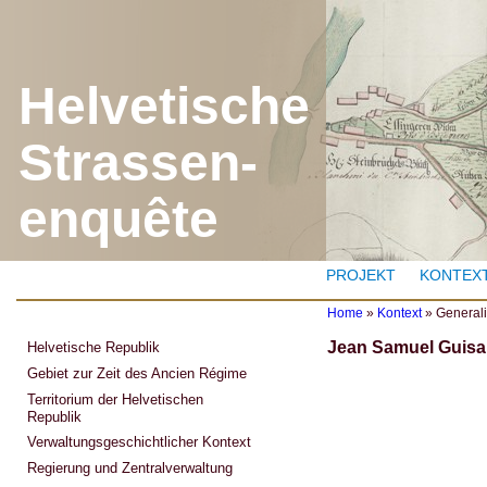
J
Helvetische
Strassen-
enquête
PROJEKT
KONTEX
Home
»
Kontext
»
General
Y
Jean Samuel Guisa
Helvetische Republik
o
u
Gebiet zur Zeit des Ancien Régime
a
Territorium der Helvetischen
r
Republik
e
h
Verwaltungsgeschichtlicher Kontext
e
r
Regierung und Zentralverwaltung
e