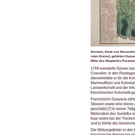
Surinam, Karte von Alexandre
roten Kreise), gehörten Guisa
Nähe des Hauptortes Paramar
1769 wanderte Guisan nach
Chevalier. In den Plantage
überarbeitete er für die K
Marineoffizier und Kolonia
Landwirtschaft und der I
französischen Kolonialtrup
Französisch Guayana zählt
Sklaven sowie eine kleine
geschätzt.
[7]
In seiner Tät
Melioration des Sumpfes e
Kaw sowie bei der Trocken
und er führte die Gewürzne
Die Wirkungsfelder in den 
französische Regierung un