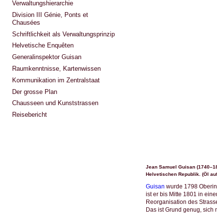
Verwaltungshierarchie
Division III Génie, Ponts et
Chausées
Schriftlichkeit als Verwaltungsprinzip
Helvetische Enquêten
Generalinspektor Guisan
Raumkenntnisse, Kartenwissen
Kommunikation im Zentralstaat
Der grosse Plan
Chausseen und Kunststrassen
Reisebericht
Jean Samuel Guisan (1740–180
Helvetischen Republik. (Öl au
Guisan
wurde 1798 Oberinsp
ist er bis Mitte 1801 in ei
Reorganisation des Strasse
Das ist Grund genug, sich 