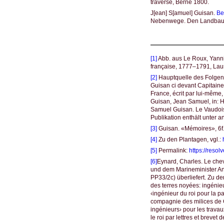
traverse, Berne 1800.
J[ean] S[amuel] Guisan.
Be
Nebenwege. Den Landbauer
[1]
Abb. aus Le Roux, Yannic
française, 1777–1791, Lau
[2]
Hauptquelle des Folgende
Guisan ci devant Capitaine 
France, écrit par lui-même
Guisan, Jean Samuel, in: 
Samuel Guisan. Le Vaudois
Publikation enthält unter 
[3]
Guisan. «Mémoires», 6f
[4]
Zu den Plantagen, vgl.:
[5]
Permalink:
https://res
[6]
Eynard, Charles. Le chev
und dem Marineminister Ant
PP33/2c) überliefert. Zu de
des terres noyées: ingénie
‹ingénieur du roi pour la pa
compagnie des milices de 
ingénieurs› pour les trava
le roi par lettres et brevet