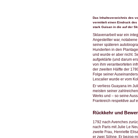
Das Inhaltsverzeichnis des v
vermittelt einen Eindruck des
stark Guisan in die auf der Sk
Sklavenarbeit war ein integ
Angestellter war, notabene
seiner späteren autobiogra
Hunderten in den Plantagen
und wurde er aber nicht. S
aufgeklärte (und darum erst
von ihm verantworteten infr
der zweiten Hälfte der 178
Folge seiner Auseinanders
Lescalier wurde er vom Kol
Er verliess Guayana im Jul
meisten seiner zahlreichen,
Werks und – so seine Aus
Frankreich respektive auf 
Rückkehr und Bewe
1792 nach Avenches zurückg
nach Paris mit Julie Le Ne
zweite Frau, Henriette Elis
er zwei Söhne. Er bezog mi