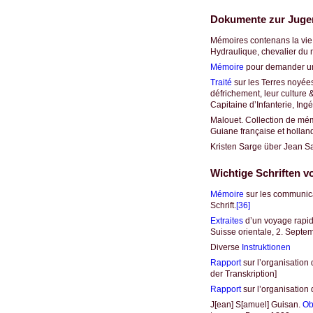
Dokumente zur Jugen
Mémoires contenans la vie o
Hydraulique, chevalier du m
Mémoire
pour demander une
Traité
sur les Terres noyée
défrichement, leur culture &
Capitaine d’Infanterie, Ing
Malouet. Collection de mémo
Guiane française et hollanda
Kristen Sarge über Jean Sam
Wichtige Schriften v
Mémoire
sur les communica
Schrift.
[36]
Extraites
d’un voyage rapide
Suisse orientale, 2. Septe
Diverse
Instruktionen
Rapport
sur l’organisation
der Transkription]
Rapport
sur l’organisation
J[ean] S[amuel] Guisan.
Ob