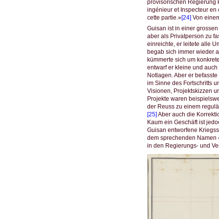
provisorischen Regierung 
ingénieur et Inspecteur en
cette partie.»
[24]
Von einem
Guisan ist in einer grossen
aber als Privatperson zu fa
einreichte, er leitete all
begab sich immer wieder a
kümmerte sich um konkrete
entwarf er kleine und au
Notlagen. Aber er befasste
im Sinne des Fortschritts 
Visionen, Projektskizzen un
Projekte waren beispielsw
der Reuss zu einem regulä
[25]
Aber auch die Korrekti
Kaum ein Geschäft ist jedoc
Guisan entworfene Kriegssc
dem sprechenden Namen «
in den Regierungs- und Verw