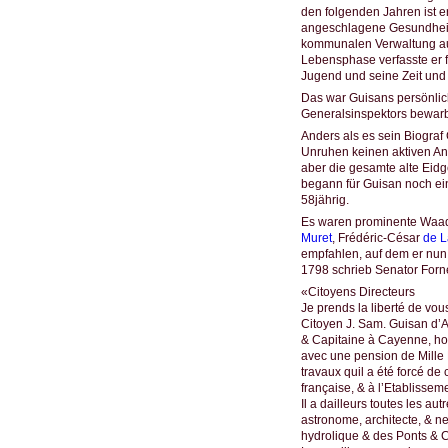
den folgenden Jahren ist
angeschlagene Gesundheit 
kommunalen Verwaltung aus
Lebensphase verfasste er 
Jugend und seine Zeit und
Das war Guisans persönlic
Generalsinspektors bewarb 
Anders als es sein Biogra
Unruhen keinen aktiven Ant
aber die gesamte alte Eidg
begann für Guisan noch ein
58jährig.
Es waren prominente Waadt
Muret
, Frédéric-César
de L
empfahlen, auf dem er nun 
1798 schrieb Senator Forne
«Citoyens Directeurs
Je prends la liberté de vo
Citoyen J. Sam. Guisan d’
& Capitaine à Cayenne, hom
avec une pension de Mille 
travaux quil a été forcé d
française, & à l’Etablissem
Il a dailleurs toutes les a
astronome, architecte, & n
hydrolique & des Ponts & 