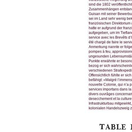
sind die 1802 veröffentlic
Zusammenhängen entstanden
Guisan mit seiner Bewerbun
sei im Land sehr wenig bek
französischen Direktorium 
hatte er aufgrund der fra
aufgegeben, um im Tiefland
service avec les Brevêts d’
été chargé de faire le servi
Anmerkung nannte er folge
pompes à feu, approvision
ungesunden Lebensumstände
Punkte erwähnte er besonde
bezog er sich wahrscheinli
verschiedenen Strafexpedit
Offensichtlich fühlte er s
befähigt: «Malgré l’immens
nouvelle Colonie, qui n’a 
services importans dans la p
divers ouvrâges concernant 
desecchement et la culture 
Infrastrukturbau mitgewirk
kolonialen Handelszweig 