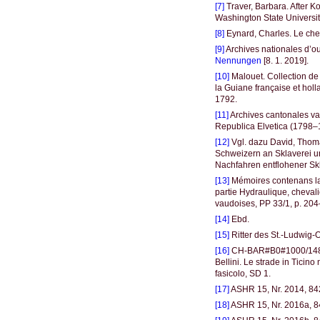
[7]
Traver, Barbara. After K
Washington State University
[8]
Eynard, Charles. Le chev
[9]
Archives nationales d’o
Nennungen
[8. 1. 2019].
[10]
Malouet. Collection de 
la Guiane française et holl
1792.
[11]
Archives cantonales vau
Republica Elvetica (1798–1
[12]
Vgl. dazu David, Thoma
Schweizern an Sklaverei u
Nachfahren entflohener Sk
[13]
Mémoires contenans la v
partie Hydraulique, chevali
vaudoises, PP 33/1, p. 20
[14]
Ebd.
[15]
Ritter des St.-Ludwig-
[16]
CH-BAR#B0#1000/1483#5
Bellini. Le strade in Ticin
fasicolo, SD 1.
[17]
ASHR 15, Nr. 2014, 84
[18]
ASHR 15, Nr. 2016a, 8