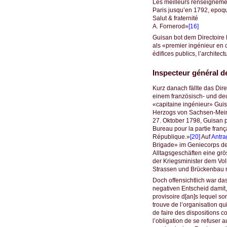
Les meilleurs renseigneme
Paris jusqu’en 1792, epoqu
Salut & fraternité
A. Fornerod»
[16]
Guisan bot dem Directoire
als «premier ingénieur en c
édifices publics, l’architect
Inspecteur général d
Kurz danach fällte das Dir
einem französisch- und de
«capitaine ingénieur» Gu
Herzogs von Sachsen-Mein
27. Oktober 1798, Guisan 
Bureau pour la partie fran
République.»
[20]
Auf
Antra
Brigade» im Geniecorps de
Alltagsgeschäften eine grö
der Kriegsminister dem Vol
Strassen und Brückenbau n
Doch offensichtlich war da
negativen Entscheid damit, 
provisoire d[an]s lequel son
trouve de l’organisation q
de faire des dispositions co
l’obligation de se refuser 