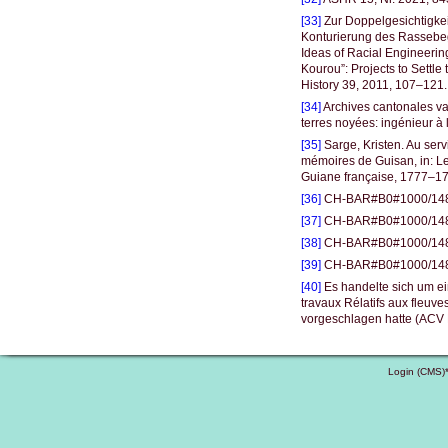
[33]
Zur Doppelgesichtigkeit
Konturierung des Rassebeg
Ideas of Racial Engineerin
Kourou”: Projects to Settl
History 39, 2011, 107–121.
[34]
Archives cantonales vau
terres noyées: ingénieur 
[35]
Sarge, Kristen. Au ser
mémoires de Guisan, in: Le
Guiane française, 1777–17
[36]
CH-BAR#B0#1000/1483#
[37]
CH-BAR#B0#1000/1483#
[38]
CH-BAR#B0#1000/1483#
[39]
CH-BAR#B0#1000/1483
[40]
Es handelte sich um ei
travaux Rélatifs aux fleuv
vorgeschlagen hatte (ACV 
Login (CMS)