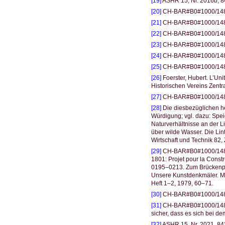
[19]
ASHR 15, Nr. 2016b, 8
[20]
CH-BAR#B0#1000/1483#
[21]
CH-BAR#B0#1000/1483#
[22]
CH-BAR#B0#1000/1483#
[23]
CH-BAR#B0#1000/1483#
[24]
CH-BAR#B0#1000/1483#3
[25]
CH-BAR#B0#1000/1483#
[26]
Foerster, Hubert. L’Un
Historischen Vereins Zentr
[27]
CH-BAR#B0#1000/148
[28]
Die diesbezüglichen he
Würdigung; vgl. dazu: Spei
Naturverhältnisse an der L
über wilde Wasser. Die Lin
Wirtschaft und Technik 82,
[29]
CH-BAR#B0#1000/1483#
1801: Projet pour la Cons
0195–0213. Zum Brückenproj
Unsere Kunstdenkmäler. Mitt
Heft 1–2, 1979, 60–71.
[30]
CH-BAR#B0#1000/148
[31]
CH-BAR#B0#1000/1483#31
sicher, dass es sich bei d
[32]
ASHR 15, Nr. 2021, 84