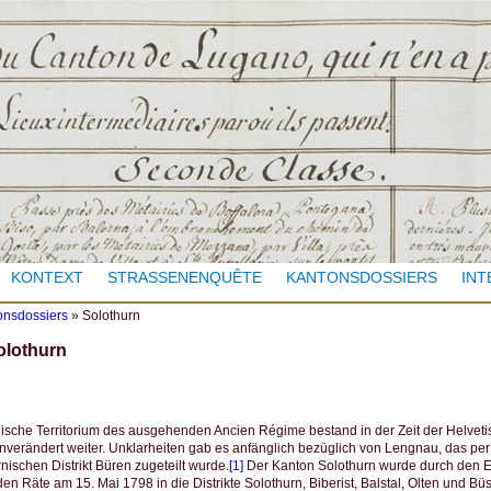
Jump to navigation
KONTEXT
STRASSENENQUÊTE
KANTONSDOSSIERS
INT
onsdossiers
»
Solothurn
olothurn
ische Territorium des ausgehenden Ancien Régime bestand in der Zeit der Helvet
verändert weiter. Unklarheiten gab es anfänglich bezüglich von Lengnau, das per
ischen Distrikt Büren zugeteilt wurde.
[1]
Der Kanton Solothurn wurde durch den E
n Räte am 15. Mai 1798 in die Distrikte Solothurn, Biberist, Balstal, Olten und Büs