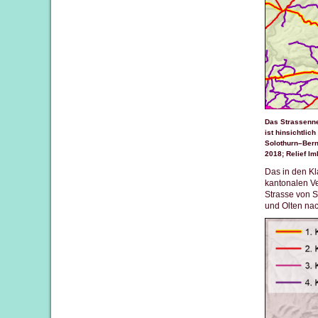
Das Strassenne
ist hinsichtlic
Solothurn–Bern
2018; Relief Im
Das in den Kl
kantonalen V
Strasse von 
und Olten nac