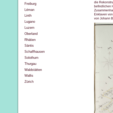
die Rekonstru
Freiburg
befindlichen 
Léman
Zusammenhang
Enklaven von 
Linth
von Johann Ba
Lugano
Luzern
Oberland
Rhätien
Säntis
Schaffhausen
Solothurn
Thurgau
Waldstätten
Wallis
Zürich