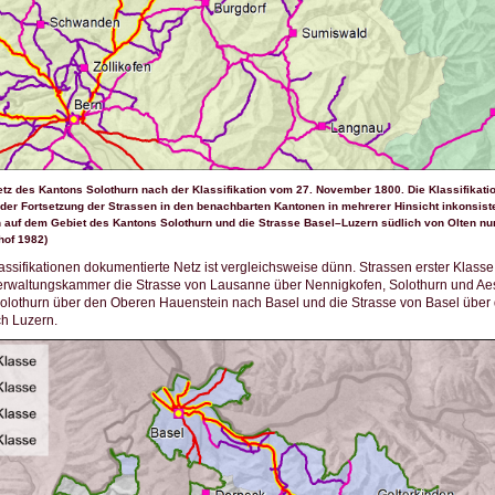
tz des Kantons Solothurn nach der Klassifikation vom 27. November 1800. Die Klassifikat
h der Fortsetzung der Strassen in den benachbarten Kantonen in mehrerer Hinsicht inkonsist
 auf dem Gebiet des Kantons Solothurn und die Strasse Basel–Luzern südlich von Olten nur
hof 1982)
assifikationen dokumentierte Netz ist vergleichsweise dünn. Strassen erster Klasse
erwaltungskammer die Strasse von Lausanne über Nennigkofen, Solothurn und Aesc
Solothurn über den Oberen Hauenstein nach Basel und die Strasse von Basel über
h Luzern.