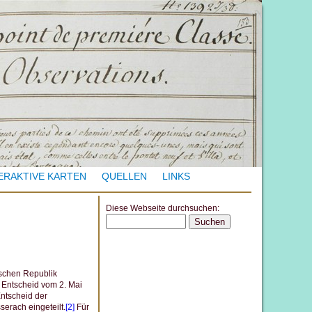
ERAKTIVE KARTEN
QUELLEN
LINKS
Diese Webseite durchsuchen:
S
e
a
r
ischen Republik
 Entscheid vom 2. Mai
c
ntscheid der
h
serach eingeteilt.
[2]
Für