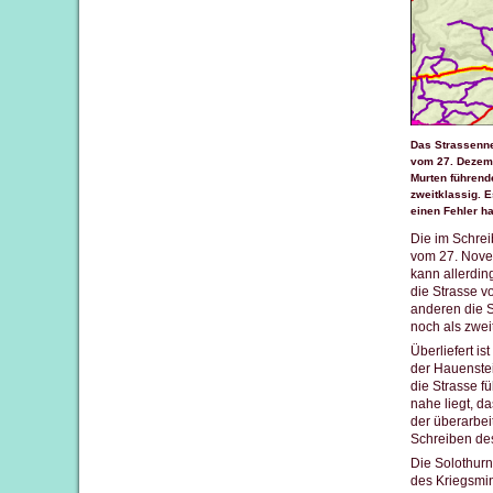
Das Strassenne
vom 27. Dezemb
Murten führende
zweitklassig. 
einen Fehler ha
Die im Schrei
vom 27. Nove
kann allerdin
die Strasse v
anderen die S
noch als zwei
Überliefert i
der Hauenstei
die Strasse f
nahe liegt, d
der überarbei
Schreiben des
Die Solothurn
des Kriegsmin