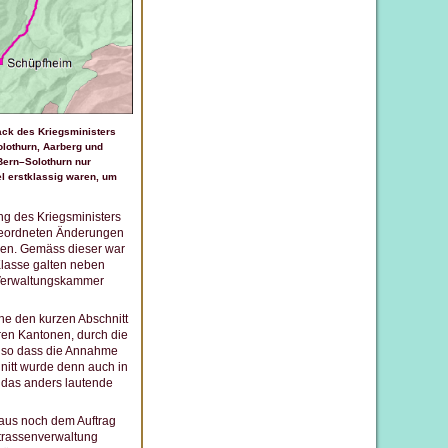
ack des Kriegsministers
olothurn, Aarberg und
 Bern–Solothurn nur
el erstklassig waren, um
ng des Kriegsministers
ngeordneten Änderungen
den. Gemäss dieser war
 Klasse galten neben
r Verwaltungskammer
he den kurzen Abschnitt
ren Kantonen, durch die
g, so dass die Annahme
hnitt wurde denn auch in
r das anders lautende
haus noch dem Auftrag
Strassenverwaltung