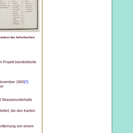
ontext der helvetischen
rojekt transkribierte
 November 1800
[7]
der
 Strassenunterhalts
iefert, die den Kanton
Entfernung von einem