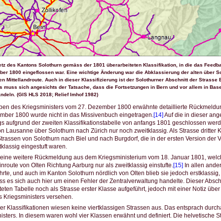
tz des Kantons Solothurn gemäss der 1801 überarbeiteten Klassifikation, in die das Feedb
er 1800 eingeflossen war. Eine wichtige Änderung war die Abklassierung der alten über S
n Mittellandroute. Auch in dieser Klassifizierung ist der Solothurner Abschnitt der Strasse
Es muss sich angesichts der Tatsache, dass die Fortsetzungen in Bern und vor allem in Bas
ndeln. (GIS HLS 2018; Relief Imhof 1982)
ben des Kriegsministers vom 27. Dezember 1800 erwähnte detaillierte Rückmeldu
mber 1800 wurde nicht in das Missivenbuch eingetragen.
[14]
Auf die in dieser a
gs aufgrund der zweiten Klassifikationstabelle von anfangs 1801 geschlossen wer
on Lausanne über Solothurn nach Zürich nur noch zweitklassig. Als Strasse dritter
trassen von Solothurn nach Biel und nach Burgdorf, die in der ersten Version de
tklassig eingestuft waren.
st eine weitere Rückmeldung aus dem Kriegsministerium vom 18. Januar 1801, welc
nroute von Olten Richtung Aarburg nur als zweitklassig einstufte.
[15]
In allen ande
ührte, und auch im Kanton Solothurn nördlich von Olten blieb sie jedoch erstklassi
ass es sich auch hier um einen Fehler der Zentralverwaltung handelte. Dieser Absc
teten Tabelle noch als Strasse erster Klasse aufgeführt, jedoch mit einer Notiz übe
 Kriegsministers versehen.
er Klassifikationen wiesen keine viertklassigen Strassen aus. Das entsprach durc
isters. In diesem waren wohl vier Klassen erwähnt und definiert. Die helvetische 