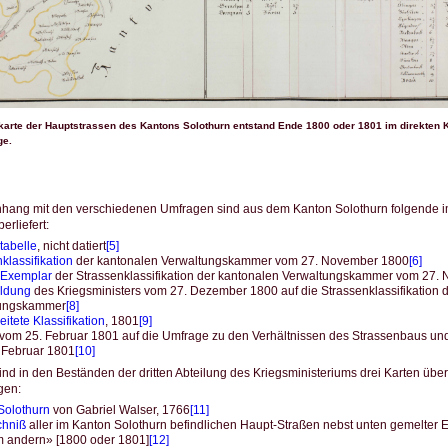
karte der Hauptstrassen des Kantons Solothurn entstand Ende 1800 oder 1801 im direkten K
ge.
ang mit den verschiedenen Umfragen sind aus dem Kanton Solothurn folgende im P
rliefert:
tabelle
, nicht datiert
[5]
klassifikation
der kantonalen Verwaltungskammer vom 27. November 1800
[6]
 Exemplar
der Strassenklassifikation der kantonalen Verwaltungskammer vom 27.
ldung
des Kriegsministers vom 27. Dezember 1800 auf die Strassenklassifikation 
tungskammer
[8]
itete Klassifikation
, 1801
[9]
vom 25. Februar 1801 auf die Umfrage zu den Verhältnissen des Strassenbaus und
 Februar 1801
[10]
ind in den Beständen der dritten Abteilung des Kriegsministeriums drei Karten überl
gen:
Solothurn
von Gabriel Walser, 1766
[11]
chniß
aller im Kanton Solothurn befindlichen Haupt-Straßen nebst unten gemelter 
m andern» [1800 oder 1801]
[12]