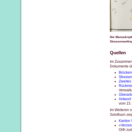
Die Manuskript
Strassenumfra
Quellen
Im Zusammenh
Dokumente übe
Brücken
Strassen
Zweites
Rückme
Verwal
Überarbe
Antwort
vom 15.
Im Weiteren s
Solothurn zei
Kanton 
«
Verzei
Orth zu