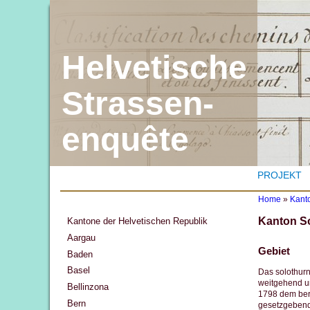
Helvetische
Strassen-
enquête
PROJEKT
Home
»
Kant
Y
Kanton S
Kantone der Helvetischen Republik
o
u
Aargau
a
Gebiet
Baden
r
e
Basel
Das solothurn
h
weitgehend un
Bellinzona
e
1798 dem bern
r
Bern
gesetzgebende
e