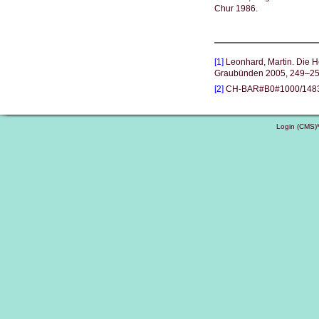
Chur 1986.
[1]
Leonhard, Martin. Die H
Graubünden 2005, 249–25
[2]
CH-BAR#B0#1000/1483#3
Login (CMS)