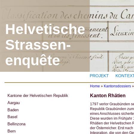
J
Helvetische
Strassen-
enquête
PROJEKT
KONTEX
Home
»
Kantonsdossiers
Y
Kanton Rhätien
Kantone der Helvetischen Republik
o
u
Aargau
1797 verlor Graubünden sei
a
Republik Graubünden zum B
Baden
r
eines Anschlusses sicherte
e
Basel
Diese wurden im Frühjahr 
h
Rhätien der Helvetischen R
Bellinzona
e
der Österreicher. Erst nac
r
Bern
Integration, die von den G
e