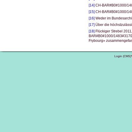
[14]
CH-BAR#B0#1000/1483#
[15]
CH-BAR#B0#1000/1483#
[16]
Weder im Bundesarchiv 
[17]
Über die höchstzulässi
[18]
Flückiger Strebel 2011
BAR#B0#1000/1483#3170#1, 
Frybourg» zusammengefass
Login (CMS)