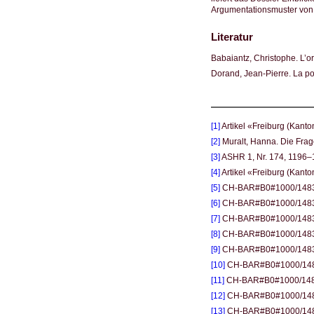
Argumentationsmuster von
Literatur
Babaiantz, Christophe. L’o
Dorand, Jean-Pierre. La pol
[1]
Artikel «Freiburg (Kant
[2]
Muralt, Hanna. Die Frag
[3]
ASHR 1, Nr. 174, 1196–
[4]
Artikel «Freiburg (Kanto
[5]
CH-BAR#B0#1000/1483#3
[6]
CH-BAR#B0#1000/1483#317
[7]
CH-BAR#B0#1000/1483#31
[8]
CH-BAR#B0#1000/1483#3
[9]
CH-BAR#B0#1000/1483#3
[10]
CH-BAR#B0#1000/1483#
[11]
CH-BAR#B0#1000/1483#
[12]
CH-BAR#B0#1000/1483#
[13]
CH-BAR#B0#1000/1483#