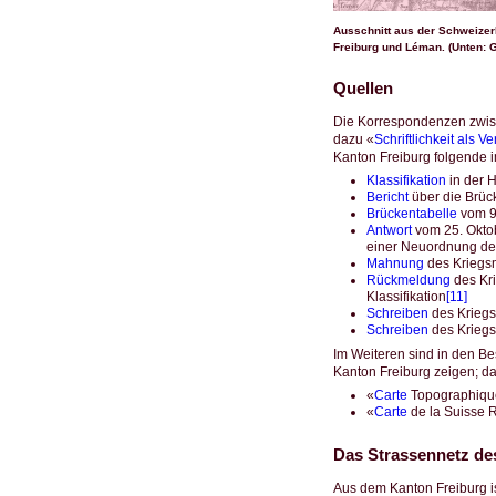
Ausschnitt aus der Schweizerk
Freiburg und Léman. (Unten: G
Quellen
Die Korrespondenzen zwisc
dazu «
Schriftlichkeit als V
Kanton Freiburg folgende im
Klassifikation
in der 
Bericht
über die Brüc
Brückentabelle
vom 9.
Antwort
vom 25. Okto
einer Neuordnung d
Mahnung
des Kriegsm
Rückmeldung
des Kr
Klassifikation
[11]
Schreiben
des Kriegs
Schreiben
des Kriegs
Im Weiteren sind in den Bes
Kanton Freiburg zeigen; da
«
Carte
Topographique
«
Carte
de la Suisse R
Das Strassennetz de
Aus dem Kanton Freiburg ist