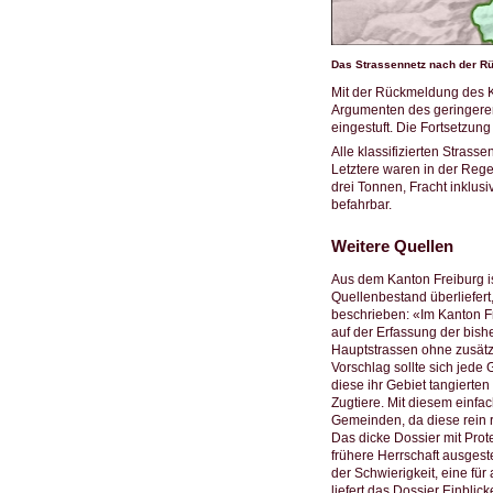
Das Strassennetz nach der Rü
Mit der Rückmeldung des Kr
Argumenten des geringeren
eingestuft. Die Fortsetzun
Alle klassifizierten Stras
Letztere waren in der Rege
drei Tonnen, Fracht inklus
befahrbar.
Weitere Quellen
Aus dem Kanton Freiburg is
Quellenbestand überliefert,
beschrieben: «Im Kanton Fr
auf der Erfassung der bish
Hauptstrassen ohne zusätz
Vorschlag sollte sich jede
diese ihr Gebiet tangierte
Zugtiere. Mit diesem einfa
Gemeinden, da diese rein r
Das dicke Dossier mit Prot
frühere Herrschaft ausgest
der Schwierigkeit, eine fü
liefert das Dossier Einbli