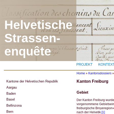
J
Helvetische
Strassen-
enquête
PROJEKT
KONTEX
Home
»
Kantonsdossiers
Y
Kanton Freiburg
Kantone der Helvetischen Republik
o
u
Aargau
a
Gebiet
Baden
r
e
Basel
Der Kanton Freiburg wurde 
h
vorgenommene Gebietseinte
Bellinzona
e
freiburgische Broyeregion
r
Bern
nach der Helvetik.
[1]
e