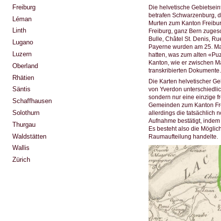
Freiburg
Die helvetische Gebietsein
betrafen Schwarzenburg, 
Léman
Murten zum Kanton Freibur
Linth
Freiburg, ganz Bern zuges
Bulle, Châtel St. Denis, R
Lugano
Payerne wurden am 25. Mai 
Luzern
hatten, was zum alten «Puz
Kanton, wie er zwischen Ma
Oberland
transkribierten Dokumente.
Rhätien
Die Karten helvetischer G
Säntis
von Yverdon unterschiedlic
sondern nur eine einzige f
Schaffhausen
Gemeinden zum Kanton Fre
Solothurn
allerdings die tatsächlich
Aufnahme bestätigt, indem 
Thurgau
Es besteht also die Möglic
Waldstätten
Raumaufteilung handelte.
Wallis
Zürich