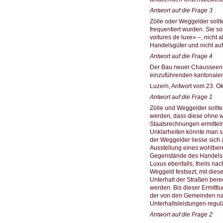
Antwort auf die Frage 3
Zölle oder Weggelder soll
frequentiert wurden. Sie s
voitures de luxe» –, nicht
Handelsgüter und nicht au
Antwort auf die Frage 4
Der Bau neuer Chausseen er
einzuführenden kantonalen
Luzern, Antwort vom 23. O
Antwort auf die Frage 1
Zölle und Weggelder sollt
werden, dass diese ohne we
Staatsrechnungen ermittel
Unklarheiten könnte man s
der Weggelder liesse sich 
Ausstellung eines wohlber
Gegenstände des Handels 
Luxus ebenfalls, theils na
Weggeld festsezt, mit dies
Unterhalt der Straßen bere
werden. Bis dieser Ermittl
der von den Gemeinden nac
Unterhaltsleistungen regulä
Antwort auf die Frage 2