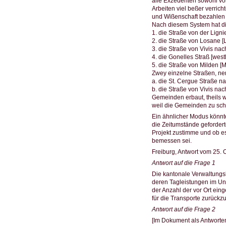
alle Exzedenten sowohl v
Arbeiten viel beßer verrich
und Wißenschaft bezahlen 
Nach diesem System hat di
1. die Straße von der Ligni
2. die Straße von Losane [
3. die Straße von Vivis nac
4. die Gonelles Straß [west
5. die Straße von Milden [M
Zwey einzelne Straßen, ne
a. die St. Cergue Straße n
b. die Straße von Vivis na
Gemeinden erbaut, theils we
weil die Gemeinden zu sch
Ein ähnlicher Modus könnt
die Zeitumstände geforder
Projekt zustimme und ob es
bemessen sei.
Freiburg, Antwort vom 25. 
Antwort auf die Frage 1
Die kantonale Verwaltungsk
deren Tagleistungen im Un
der Anzahl der vor Ort ein
für die Transporte zurück
Antwort auf die Frage 2
[Im Dokument als Antworten