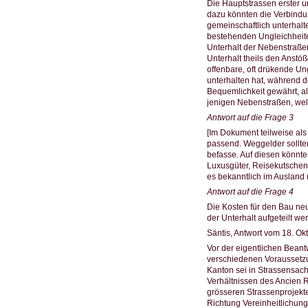
Die Hauptstrassen erster u
dazu könnten die Verbindu
gemeinschaftlich unterhalt
bestehenden Ungleichheite
Unterhalt der Nebenstraße
Unterhalt theils den Anstö
offenbare, oft drükende Ung
unterhalten hat, während 
Bequemlichkeit gewährt, a
jenigen Nebenstraßen, welc
Antwort auf die Frage 3
[Im Dokument teilweise als
passend. Weggelder sollten
befasse. Auf diesen könnte
Luxusgüter, Reisekutschen
es bekanntlich im Ausland
Antwort auf die Frage 4
Die Kosten für den Bau ne
der Unterhalt aufgeteilt w
Säntis, Antwort vom 18. Ok
Vor der eigentlichen Bean
verschiedenen Voraussetzu
Kanton sei in Strassensache
Verhältnissen des Ancien 
grösseren Strassenprojekte
Richtung Vereinheitlichung