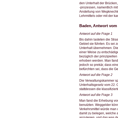
den Unterhalt der Brücke
-prozessen, namentlich mit 
Anstellung von Wegknechten
Lehrmittels oder mit der k
Baden, Antwort vom 
Antwort auf die Frage 1
Bis dahin lasteten die St
Gebiet sie führten. Es sei
Unterhalt übernehmen. Die 
einer Weise zu entschädige
bezüglich der prinzipiell
erhoben werden. Man fand 
jedoch so prekär, dass ein
befürchten sei, dass die G
Antwort auf die Frage 2
Die Verwaltungskammer spra
Unterhaltsgesetz vom 22. O
stattdessen die klassifizie
Antwort auf die Frage 3
Man fand die Erhebung von
benutzten. Weggelder könnt
Verkehrsmittel würde man u
damit zu belegen, welche
anzulegen, und das was der