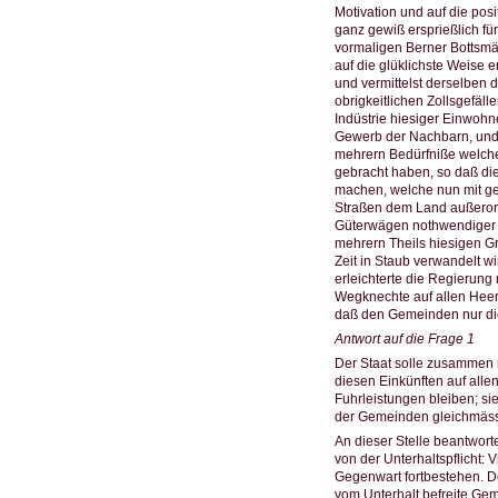
Motivation und auf die pos
ganz gewiß ersprießlich für
vormaligen Berner Bottsmä
auf die glüklichste Weise 
und vermittelst derselben 
obrigkeitlichen Zollsgefäl
Indüstrie hiesiger Einwohn
Gewerb der Nachbarn, und 
mehrern Bedürfniße welche
gebracht haben, so daß di
machen, welche nun mit ger
Straßen dem Land außerord
Güterwägen nothwendiger W
mehrern Theils hiesigen Gr
Zeit in Staub verwandelt w
erleichterte die Regierung
Wegknechte auf allen Heer
daß den Gemeinden nur die
Antwort auf die Frage 1
Der Staat solle zusammen
diesen Einkünften auf all
Fuhrleistungen bleiben; si
der Gemeinden gleichmässi
An dieser Stelle beantwort
von der Unterhaltspflicht:
Gegenwart fortbestehen. De
vom Unterhalt befreite Ge