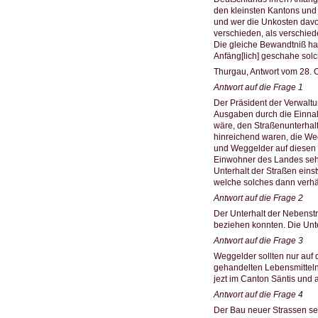
den kleinsten Kantons und 
und wer die Unkosten davo
verschieden, als verschie
Die gleiche Bewandtniß hat
Anfäng[lich] geschahe solc
Thurgau, Antwort vom 28. 
Antwort auf die Frage 1
Der Präsident der Verwal
Ausgaben durch die Einnahm
wäre, den Straßenunterhalt
hinreichend waren, die We
und Weggelder auf diesen S
Einwohner des Landes seh
Unterhalt der Straßen eins
welche solches dann verhä
Antwort auf die Frage 2
Der Unterhalt der Nebenst
beziehen konnten. Die Unte
Antwort auf die Frage 3
Weggelder sollten nur auf
gehandelten Lebensmitteln
jezt im Canton Säntis und
Antwort auf die Frage 4
Der Bau neuer Strassen se