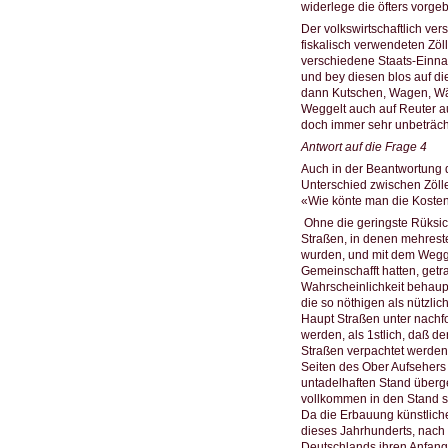
widerlege die öfters vorg
Der volkswirtschaftlich v
fiskalisch verwendeten Zö
verschiedene Staats-Einna
und bey diesen blos auf d
dann Kutschen, Wagen, Wä
Weggelt auch auf Reuter au
doch immer sehr unbeträcht
Antwort auf die Frage 4
Auch in der Beantwortung 
Unterschied zwischen Zölle
«Wie könte man die Kosten
Ohne die geringste Rüksic
Straßen, in denen mehrest
wurden, und mit dem Weggel
Gemeinschafft hatten, getr
Wahrscheinlichkeit behaup
die so nöthigen als nützli
Haupt Straßen unter nachfo
werden, als 1stlich, daß d
Straßen verpachtet werden,
Seiten des Ober Aufsehers 
untadelhaften Stand überg
vollkommen in den Stand st
Da die Erbauung künstlich
dieses Jahrhunderts, nach
Deutschlands ihren Anfang