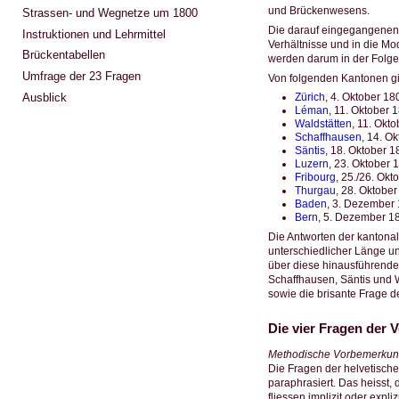
und Brückenwesens.
Strassen- und Wegnetze um 1800
Die darauf eingegangenen 
Instruktionen und Lehrmittel
Verhältnisse und in die Mo
Brückentabellen
werden darum in der Folge 
Umfrage der 23 Fragen
Von folgenden Kantonen g
Ausblick
Zürich
, 4. Oktober 18
Léman
, 11. Oktober 
Waldstätten
, 11. Okt
Schaffhausen
, 14. O
Säntis
, 18. Oktober 1
Luzern
, 23. Oktober 
Fribourg
, 25./26. Okt
Thurgau
, 28. Oktober
Baden
, 3. Dezember 
Bern
, 5. Dezember 1
Die Antworten der kantona
unterschiedlicher Länge un
über diese hinausführend
Schaffhausen, Säntis und 
sowie die brisante Frage d
Die vier Fragen der
Methodische Vorbemerku
Die Fragen der helvetisch
paraphrasiert. Das heisst,
fliessen implizit oder expl