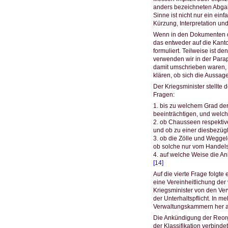
anders bezeichneten Abgabe
Sinne ist nicht nur ein e
Kürzung, Interpretation un
Wenn in den Dokumenten d
das entweder auf die Kanto
formuliert. Teilweise ist 
verwenden wir in der Parap
damit umschrieben waren,
klären, ob sich die Aussag
Der Kriegsminister stellt
Fragen:
1. bis zu welchem Grad de
beeinträchtigen, und welc
2. ob Chausseen respektiv
und ob zu einer diesbezügl
3. ob die Zölle und Wegge
ob solche nur vom Handels
4. auf welche Weise die A
[14]
Auf die vierte Frage folgt
eine Vereinheitlichung de
Kriegsminister von den Ve
der Unterhaltspflicht. In 
Verwaltungskammern her a
Die Ankündigung der Reorg
der Klassifikation verbind