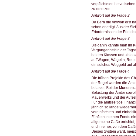
verpflichteten helvetische
zu ersetzen.
Antwort auf die Frage 2
Da Bern die Antwort erst n
schon erledigt. Aus der Si
Erfordernissen der Erleich
Antwort auf die Frage 3
Bis dahin kannte man im K
Vergangenheit in der Tags
beiden Klassen und «blos 
auf Wagen, Wägelin, Reuter
ein solches Weggeld auf al
Antwort auf die Frage 4
Die frühen Projekte des C
der Regel wurden die Ämter
belastet. Bei der Murtens
Belastung der Ämter sowoh
Mauerwerks und der Aufsehe
Für die amtsseitige Finan
jährlich so lange wiederho
vereinfachten und einheitli
Fünfteln in einen Fonds ei
allgemeine Caße errichtet,
und in einer, von dem Caß
Dieses System ward, meiste