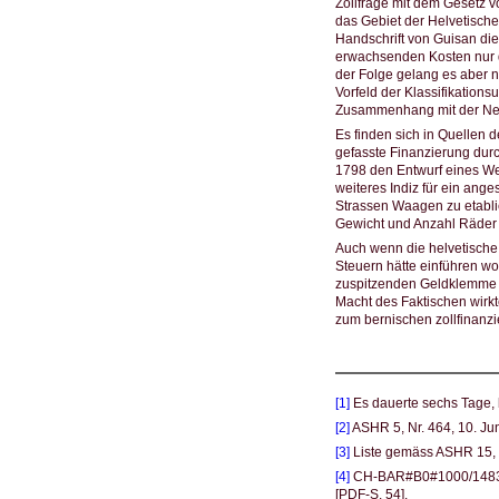
Zollfrage mit dem Gesetz v
das Gebiet der Helvetisc
Handschrift von Guisan die 
erwachsenden Kosten nur d
der Folge gelang es aber ni
Vorfeld der Klassifikations
Zusammenhang mit der Neuo
Es finden sich in Quellen 
gefasste Finanzierung dur
1798 den Entwurf eines We
weiteres Indiz für ein ange
Strassen Waagen zu etablie
Gewicht und Anzahl Räder 
Auch wenn die helvetische
Steuern hätte einführen wo
zuspitzenden Geldklemme 
Macht des Faktischen wirkt
zum bernischen zollfinanz
[1]
Es dauerte sechs Tage, 
[2]
ASHR 5, Nr. 464, 10. Ju
[3]
Liste gemäss ASHR 15, 
[4]
CH-BAR#B0#1000/1483#3
[PDF-S. 54].