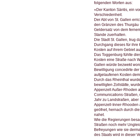
folgenden Worten aus:
«Der Kanton Säntis, ein vo
Verschiedenheit.
Der Abt von St. Gallen err
den Gränzen des Thurgäu üb
Geldersatz von dem fernern 
Stande zuerhalten.
Die Stadt St. Gallen, trug 
Durchgang dieses für ihre 
Kosten auf ihrem Gebiet au
Das Toggenburg fühlte dies
Kosten eine Straße nach Wy
Gallen würde bezwekt word
Bewilligung concedirte der 
aufgelaufenen Kosten dem 
Durch das Rheinthal wurde 
bewilligten Zollstätte, wur
Appenzell Außer-Rhoden a
Communications-Straßen, u
Jahr zu Landstraßen, aber s
Appenzell-Inner-Rhooden a
geöfnet, hernach durch die 
nahet.
Wie die Regierungen besag
Straßen noch mehr Ungleic
Befreyungen wie sie derma
des Staats wird in dieser 