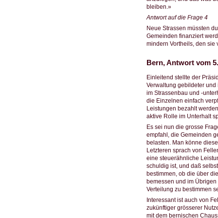
bleiben.»
Antwort auf die Frage 4
Neue Strassen müssten du
Gemeinden finanziert werd
mindern Vortheils, den sie
Bern, Antwort vom 5
Einleitend stellte der Prä
Verwaltung gebildeter und 
im Strassenbau und -unterh
die Einzelnen einfach verp
Leistungen bezahlt werden 
aktive Rolle im Unterhalt s
Es sei nun die grosse Frag
empfahl, die Gemeinden ge
belasten. Man könne diese
Letzteren sprach von Felle
eine steuerähnliche Leistu
schuldig ist, und daß selbs
bestimmen, ob die über di
bemessen und im Übrigen d
Verteilung zu bestimmen se
Interessant ist auch von F
zukünftiger grösserer Nutze
mit dem bernischen Chauss