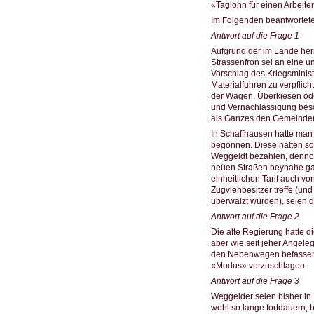
«Taglohn für einen Arbeiter 
Im Folgenden beantwortete
Antwort auf die Frage 1
Aufgrund der im Lande her
Strassenfron sei an eine u
Vorschlag des Kriegsminis
Materialfuhren zu verpflic
der Wagen, Überkiesen ode
und Vernachlässigung besch
als Ganzes den Gemeinden v
In Schaffhausen hatte man
begonnen. Diese hätten s
Weggeldt bezahlen, dennoc
neüen Straßen beynahe gan
einheitlichen Tarif auch v
Zugviehbesitzer treffe (und
überwälzt würden), seien di
Antwort auf die Frage 2
Die alte Regierung hatte 
aber wie seit jeher Angele
den Nebenwegen befassen 
«Modus» vorzuschlagen.
Antwort auf die Frage 3
Weggelder seien bisher in
wohl so lange fortdauern, 