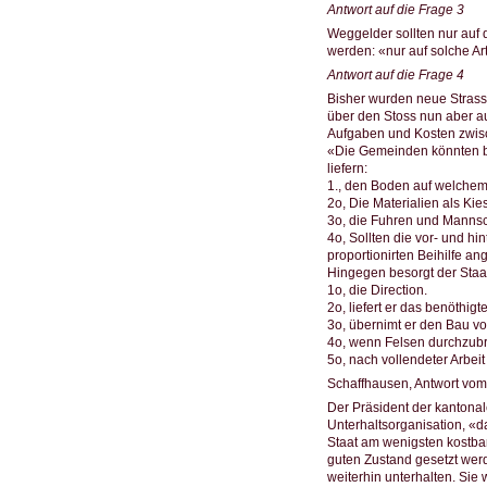
Antwort auf die Frage 3
Weggelder sollten nur auf
werden: «nur auf solche Art
Antwort auf die Frage 4
Bisher wurden neue Strass
über den Stoss nun aber au
Aufgaben und Kosten zwisc
«Die Gemeinden könnten be
liefern:
1., den Boden auf welchem 
2o, Die Materialien als Kies
3o, die Fuhren und Mannsch
4o, Sollten die vor- und h
proportionirten Beihilfe a
Hingegen besorgt der Staa
1o, die Direction.
2o, liefert er das benöthi
3o, übernimt er den Bau vo
4o, wenn Felsen durchzubre
5o, nach vollendeter Arbeit
Schaffhausen, Antwort vom
Der Präsident der kantonal
Unterhaltsorganisation, «d
Staat am wenigsten kostba
guten Zustand gesetzt werd
weiterhin unterhalten. Sie