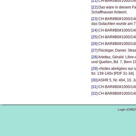
[21]
CH-BAR#B0#1000/1483#
[22]
Das wäre in diesem Fal
Schaffhauser Antwort.
[23]
CH-BAR#B0#1000/1483#3
das Gutachten wurde am 7.
[24]
CH-BAR#B0#1000/1483#
[25]
CH-BAR#B0#1000/1483#
[26]
CH-BAR#B0#1000/1483#
[27]
Flückiger, Daniel. Stra
[28]
Arlettaz, Gérald. Libre
und Quellen, Bd. 7, Bern 1
[29]
«Notes abrégées sur 
fol. 139-140v [PDF 31-34].
[30]
ASHR 5, Nr. 464, 10. J
[31]
CH-BAR#B0#1000/1483#
[32]
CH-BAR#B0#1000/1483#
Login (CMS)