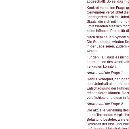
abgeschafft. So sei das in
Konkret zur ersten Frage g
Gemeinden verpflichtet die
überlagerten sich im Unter
Staats, die sich mit ihrer
umfassenden staatlich mode
keine höheren Preise für d
Nach dem neuen System sol
Die Gemeinden würden für d
in der Lage seien. Zudem 
werden.
Für den Fall, dass es nich
ihren Lasten des Unterhalt
freikaufen könnten.
Antwort auf die Frage 1
Henri Exchaquet, der Ingeni
den Unterhalt aller erst- 
Entschädigung der Fuhrleis
refinanzieren können. Daz
verpflichtete und diese in
Antwort auf die Frage 2
Die aktuelle Verteilung de
ihrem Territorium verpflic
Belastung bestehe, wäre ei
Unterhalt der erst- und zwe
anfallenden Unterhaltskost