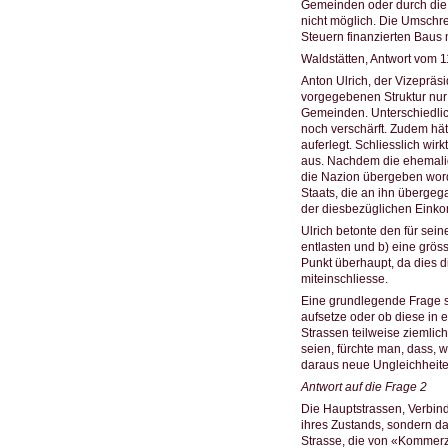
Gemeinden oder durch die B
nicht möglich. Die Umschrei
Steuern finanzierten Baus 
Waldstätten, Antwort vom 1
Anton Ulrich, der Vizepräs
vorgegebenen Struktur nur 
Gemeinden. Unterschiedlic
noch verschärft. Zudem hä
auferlegt. Schliesslich wi
aus. Nachdem die ehemalig
die Nazion übergeben word
Staats, die an ihn überge
der diesbezüglichen Eink
Ulrich betonte den für sei
entlasten und b) eine grös
Punkt überhaupt, da dies d
miteinschliesse.
Eine grundlegende Frage s
aufsetze oder ob diese in 
Strassen teilweise ziemlic
seien, fürchte man, dass, 
daraus neue Ungleichheiten
Antwort auf die Frage 2
Die Hauptstrassen, Verbind
ihres Zustands, sondern da
Strasse, die von «Kommerz