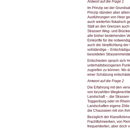
Antwort auf die Frage 1
Im Prinzip sei der Grundsa
Prinzip stünden aber allei
Ausführungen von Heer geh
auch weiterhin fiskalisch 
Statt an den Grenzen auch 
Strassen Weg- und Brücken
alle bisher bestehenden V
Einkünfte für die notwendi
auch die Verpflichtung der
vollständige – Entschädigu
besoldeten Strassenmeister
Entschieden sprach sich He
unterhaltsbezogenen Punkt 
zugreifen zu können. Wo da
einer Schätzung entschädi
Antwort auf die Frage 2
Die Erfahrung mit den vers
von bezahlten Wegknechten 
Landschaft –, die Strassen
Toggenburg oder im Rheinta
Landschaften eigene Zölle 
die Chausseen mit von ihm
Bezüglich der Klassifizier
Frachtfuhrwerken, von Reis
frequentierten, aber doch