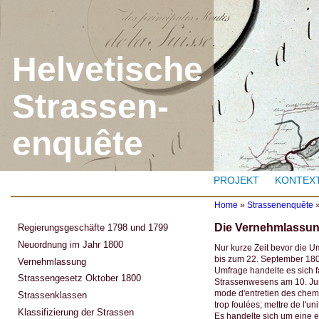
J
Helvetische
Strassen-
enquête
PROJEKT
KONTEX
Home
»
Strassenenquête
Y
Die Vernehmlassun
Regierungsgeschäfte 1798 und 1799
o
u
Neuordnung im Jahr 1800
Nur kurze Zeit bevor die U
a
bis zum 22. September 18
Vernehmlassung
r
Umfrage handelte es sich f
e
Strassengesetz Oktober 1800
Strassenwesens am 10. Jun
h
mode d'entretien des chem
Strassenklassen
e
trop foulées; mettre de l'un
r
Klassifizierung der Strassen
Es handelte sich um eine 
e