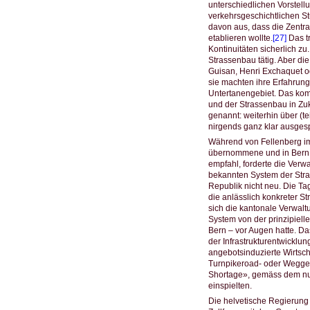
unterschiedlichen Vorstell
verkehrsgeschichtlichen St
davon aus, dass die Zentr
etablieren wollte.
[27]
Das tr
Kontinuitäten sicherlich z
Strassenbau tätig. Aber die
Guisan, Henri Exchaquet 
sie machten ihre Erfahrun
Untertanengebiet. Das komm
und der Strassenbau in Zuk
genannt: weiterhin über (
nirgends ganz klar ausges
Während von Fellenberg i
übernommene und in Bern bi
empfahl, forderte die Ve
bekannten System der Stra
Republik nicht neu. Die Ta
die anlässlich konkreter S
sich die kantonale Verwalt
System von der prinzipielle
Bern – vor Augen hatte. D
der Infrastrukturentwicklu
angebotsinduzierte Wirtsch
Turnpikeroad- oder Weggel
Shortage», gemäss dem nur
einspielten.
Die helvetische Regierung 