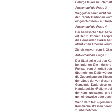
Gebirge teurer zu unterhal
Antwort auf die Frage 3
Weggelder seien nicht nur
der Republik erhoben wür
eingeschlossen – auf Rei
Antwort auf die Frage 4
Der helvetische Staat hab
erfüllen zu können. Entsp
die Gemeinden stärker hera
öffentlichen Arbeiten veru
Zürich, Antwort vom 4. Okt
Antwort auf die Frage 1
Der Staat sollte auf den K
behinderten. Die mögliche 
Freikauf vom Unterhalt bef
übernehmen. Dafür würden 
die Zubereitung des Kiese
der Länge der von diesen u
Gemeinde. Dadurch sei es 
Handarbeit in «Rotten» be
der Kommunikations- und G
gemeindeweise oder durch 
Wenn der Staat – gemeint w
Kommerzialstrassen bereit
zu übernehmen.