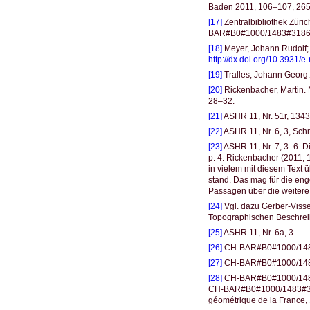
Baden 2011, 106–107, 26
[17]
Zentralbibliothek Züri
BAR#B0#1000/1483#3186
[18]
Meyer, Johann Rudolf; 
http://dx.doi.org/10.3931/e
[19]
Tralles, Johann Georg
[20]
Rickenbacher, Martin.
28–32.
[21]
ASHR 11, Nr. 51r, 1343
[22]
ASHR 11, Nr. 6, 3, Sch
[23]
ASHR 11, Nr. 7, 3–6. D
p. 4. Rickenbacher (2011, 
in vielem mit diesem Text 
stand. Das mag für die eng
Passagen über die weitere 
[24]
Vgl. dazu Gerber-Visse
Topographischen Beschrei
[25]
ASHR 11, Nr. 6a, 3.
[26]
CH-BAR#B0#1000/1483#
[27]
CH-BAR#B0#1000/1483#
[28]
CH-BAR#B0#1000/1483#3
CH-BAR#B0#1000/1483#3186b
géométrique de la France,