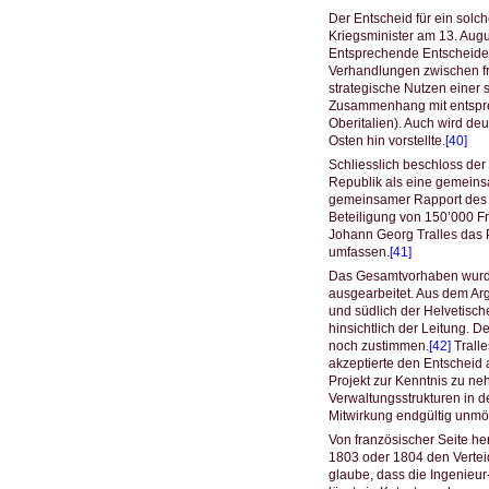
Der Entscheid für ein solc
Kriegsminister am 13. Aug
Entsprechende Entscheide 
Verhandlungen zwischen fra
strategische Nutzen einer
Zusammenhang mit entspr
Oberitalien). Auch wird d
Osten hin vorstellte.
[40]
Schliesslich beschloss der
Republik als eine gemeins
gemeinsamer Rapport des I
Beteiligung von 150’000 Fr
Johann Georg Tralles das 
umfassen.
[41]
Das Gesamtvorhaben wurde 
ausgearbeitet. Aus dem A
und südlich der Helvetisch
hinsichtlich der Leitung. 
noch zustimmen.
[42]
Tralle
akzeptierte den Entscheid 
Projekt zur Kenntnis zu n
Verwaltungsstrukturen in 
Mitwirkung endgültig unmö
Von französischer Seite he
1803 oder 1804 den Verteid
glaube, dass die Ingenieur