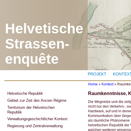
J
Helvetische
Strassen-
enquête
PROJEKT
KONTEX
Home
»
Kontext
»
Raumken
Y
Raumkenntnisse, K
Helvetische Republik
o
u
Gebiet zur Zeit des Ancien Régime
Die Wegnetze und die zeit
a
nicht nur den Verkehrs-, 
Territorium der Helvetischen
r
Hardware, auf und in denen
Republik
e
Kommunikation über länger
h
Verwaltungsgeschichtlicher Kontext
als räumliche Phänomene in
e
helvetischen Republik die 
r
Regierung und Zentralverwaltung
welchen weiteren wissens
e