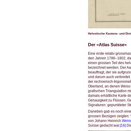
Helvetische Kantons- und Dist
Der «Atlas Suisse»
Eine erste relativ grossma
den Jahren 1786–1802, das 
einen grossen Teil des hel
bezeichnet werden. Der Aa
beauftragt, der sie aufgrun
und darum auch verbreitet
der rechnerisch-trigonome
Oberland, an denen Weiss u
grafischen Triangulation m
damals erhältliche Karte 
Genauigkeit zu Flüssen, Geb
Signaturen: gepunkteter St
Daneben gab es noch eine 
grossen Bezügen zeigten. V
von Johann Heinrich
Weis
Suisse gedacht war.
[16]
Die