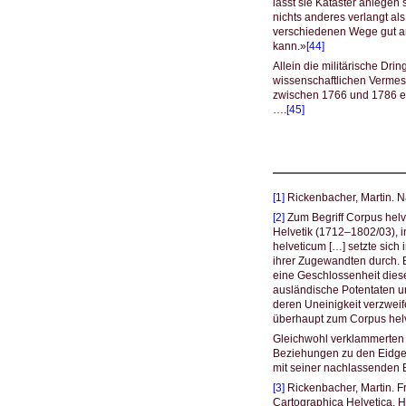
lässt sie Kataster anlegen 
nichts anderes verlangt als
verschiedenen Wege gut an
kann.»
[44]
Allein die militärische Dri
wissenschaftlichen Vermes
zwischen 1766 und 1786 en
….
[45]
[1]
Rickenbacher, Martin. 
[2]
Zum Begriff Corpus helv
Helvetik (1712–1802/03), i
helveticum […] setzte sich
ihrer Zugewandten durch. 
eine Geschlossenheit diese
ausländische Potentaten 
deren Uneinigkeit verzweif
überhaupt zum Corpus helv
Gleichwohl verklammerten
Beziehungen zu den Eidgen
mit seiner nachlassenden B
[3]
Rickenbacher, Martin. F
Cartographica Helvetica, He