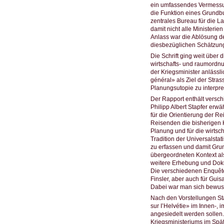
ein umfassendes Vermessun
die Funktion eines Grundbu
zentrales Bureau für die 
damit nicht alle Ministerie
Anlass war die Ablösung de
diesbezüglichen Schätzung
Die Schrift ging weit über
wirtschafts- und raumordn
der Kriegsminister anlässl
général» als Ziel der Stra
Planungsutopie zu interpre
Der Rapport enthält versc
Philipp Albert Stapfer erw
für die Orientierung der R
Reisenden die bisherigen 
Planung und für die wirtsc
Tradition der Universalstati
zu erfassen und damit Gru
übergeordneten Kontext al
weitere Erhebung und Dok
Die verschiedenen Enquêten
Finsler, aber auch für Gu
Dabei war man sich bewusst
Nach den Vorstellungen St
sur I’Helvétie» im Innen-,
angesiedelt werden sollen
Kriegsministeriums im Spä