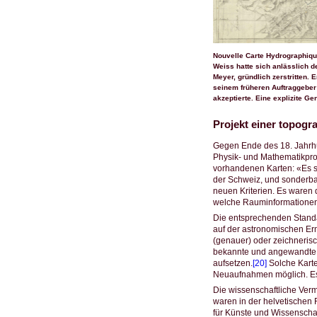
Nouvelle Carte Hydrographique
Weiss hatte sich anlässlich d
Meyer, gründlich zerstritten.
seinem früheren Auftraggeber 
akzeptierte. Eine explizite G
Projekt einer topog
Gegen Ende des 18. Jahrhun
Physik- und Mathematikprofe
vorhandenen Karten: «Es si
der Schweiz, und sonderbar 
neuen Kriterien. Es waren 
welche Rauminformationen 
Die entsprechenden Standar
auf der astronomischen Erm
(genauer) oder zeichnerisc
bekannte und angewandte M
aufsetzen.
[20]
Solche Karte
Neuaufnahmen möglich. Ess
Die wissenschaftliche Verm
waren in der helvetischen
für Künste und Wissenschaf