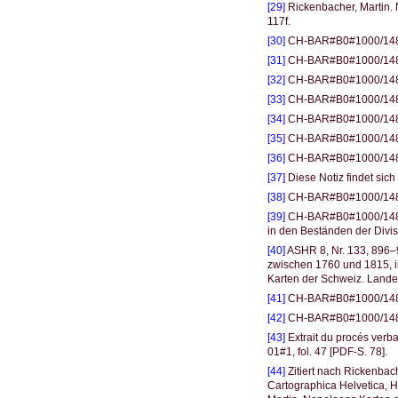
[29]
Rickenbacher, Martin.
117f.
[30]
CH-BAR#B0#1000/1483
[31]
CH-BAR#B0#1000/1483#
[32]
CH-BAR#B0#1000/1483#26
[33]
CH-BAR#B0#1000/1483
[34]
CH-BAR#B0#1000/148
[35]
CH-BAR#B0#1000/148
[36]
CH-BAR#B0#1000/148
[37]
Diese Notiz findet sich
[38]
CH-BAR#B0#1000/148
[39]
CH-BAR#B0#1000/1483#3
in den Beständen der Divi
[40]
ASHR 8, Nr. 133, 896–9
zwischen 1760 und 1815, in
Karten der Schweiz. Land
[41]
CH-BAR#B0#1000/1483#
[42]
CH-BAR#B0#1000/1483#
[43]
Extrait du procés ver
01#1, fol. 47 [PDF-S. 78].
[44]
Zitiert nach Rickenbac
Cartographica Helvetica, H