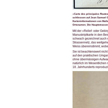
«Carte des principales Routes
schliessen auf Jean Samuel Gu
Karteninformationen von Malle
Ortsnamen. Die Hauptstrassen
Mit der «Relief- oder Gebi
Manuskriptkarte in den Best
schwach gezeichnet auch ein
Strassennetz, das weitgeh
Weiss übereinstimmt, wobei
Sie ist beachtenswert nich
auf den praktischen Umgan
ohne übermässigen Aufwan
natürlich im Wesentlichen
18. Jahrhunderts reproduzie