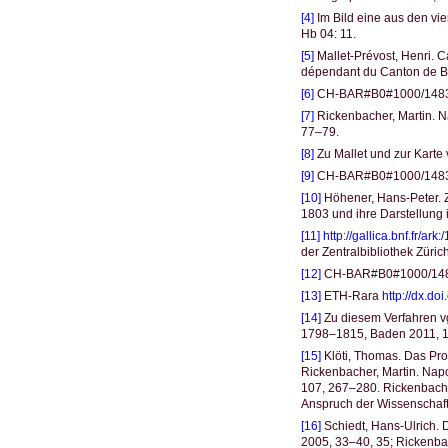
[4]
Im Bild eine aus den vi
Hb 04: 11.
[5]
Mallet-Prévost, Henri. 
dépendant du Canton de 
[6]
CH-BAR#B0#1000/1483
[7]
Rickenbacher, Martin. 
77–79.
[8]
Zu Mallet und zur Karte 
[9]
CH-BAR#B0#1000/1483
[10]
Höhener, Hans-Peter. Ze
1803 und ihre Darstellung 
[11]
http://gallica.bnf.fr/a
der Zentralbibliothek Zür
[12]
CH-BAR#B0#1000/148
[13]
ETH-Rara
http://dx.do
[14]
Zu diesem Verfahren vg
1798–1815, Baden 2011, 10
[15]
Klöti, Thomas. Das Pro
Rickenbacher, Martin. Na
107, 267–280. Rickenbach
Anspruch der Wissenschaftl
[16]
Schiedt, Hans-Ulrich. 
2005, 33–40, 35; Rickenba