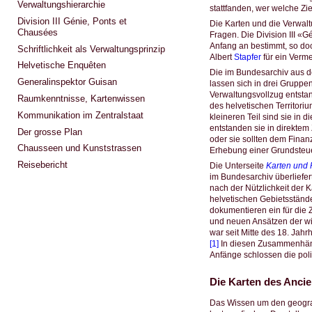
Verwaltungshierarchie
stattfanden, wer welche Zie
Division III Génie, Ponts et
Die Karten und die Verwalt
Chausées
Fragen. Die Division III «
Anfang an bestimmt, so do
Schriftlichkeit als Verwaltungsprinzip
Albert
Stapfer
für ein Verm
Helvetische Enquêten
Die im Bundesarchiv aus d
Generalinspektor Guisan
lassen sich in drei Gruppe
Verwaltungsvollzug entsta
Raumkenntnisse, Kartenwissen
des helvetischen Territori
Kommunikation im Zentralstaat
kleineren Teil sind sie in
entstanden sie in direkte
Der grosse Plan
oder sie sollten dem Finan
Chausseen und Kunststrassen
Erhebung einer Grundsteue
Reisebericht
Die Unterseite
Karten und 
im Bundesarchiv überliefert
nach der Nützlichkeit der 
helvetischen Gebietsstände
dokumentieren ein für die 
und neuen Ansätzen der wi
war seit Mitte des 18. Jah
[1]
In diesen Zusammenhängen
Anfänge schlossen die polit
Die Karten des Anci
Das Wissen um den geogra