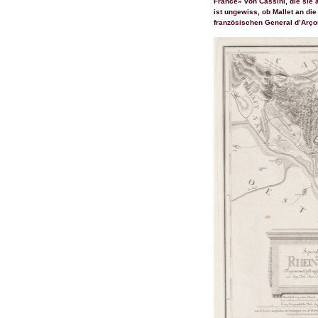
France» von Cassini, die sie 
ist ungewiss, ob Mallet an d
französischen General d’Arço