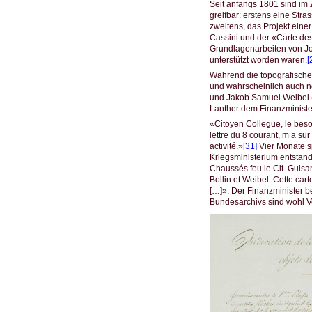
Seit anfangs 1801 sind im
greifbar: erstens eine Str
zweitens, das Projekt ein
Cassini und der «Carte des
Grundlagenarbeiten von Jo
unterstützt worden waren.
[
Während die topografische
und wahrscheinlich auch n
und Jakob Samuel Weibel (
Lanther dem Finanzministe
«Citoyen Collegue, le beso
lettre du 8 courant, m’a su
activité.»
[31]
Vier Monate sp
Kriegsministerium entstand
Chaussés feu le Cit. Guisan
Bollin et Weibel. Cette ca
[…]». Der Finanzminister bet
Bundesarchivs sind wohl Vor