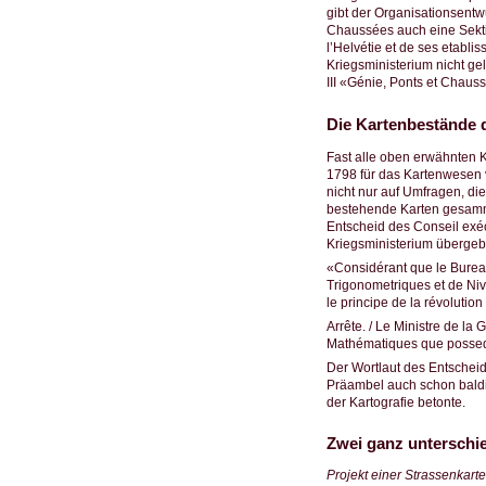
gibt der Organisationsentw
Chaussées auch eine Sektion
l’Helvétie et de ses etabli
Kriegsministerium nicht ge
III «Génie, Ponts et Chaus
Die Kartenbestände d
Fast alle oben erwähnten K
1798 für das Kartenwesen 
nicht nur auf Umfragen, di
bestehende Karten gesamme
Entscheid des Conseil exé
Kriegsministerium überge
«Considérant que le Burea
Trigonometriques et de Niv
le principe de la révolution
Arrête. / Le Ministre de l
Mathématiques que possed
Der Wortlaut des Entscheid
Präambel auch schon baldi
der Kartografie betonte.
Zwei ganz unterschie
Projekt einer Strassenkarte