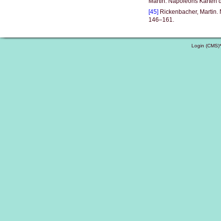
Martin. Napoleons Karten 
[45]
Rickenbacher, Martin.
146–161.
Login (CMS)