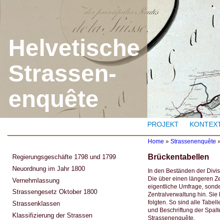
J
Helvetische
Strassen-
enquête
PROJEKT
KONTEX
Home
»
Strassenenquête
Y
Brückentabellen
Regierungsgeschäfte 1798 und 1799
o
u
Neuordnung im Jahr 1800
In den Beständen der Divis
a
Die über einen längeren Z
Vernehmlassung
r
eigentliche Umfrage, sonde
e
Strassengesetz Oktober 1800
Zentralverwaltung hin. Sie
h
folgten. So sind alle Tabe
Strassenklassen
e
und Beschriftung der Spalt
r
Klassifizierung der Strassen
Strassenenquête.
e