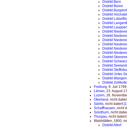
Distrikt Bern
Distrikt Büren
Distrikt Burgdorf
Distrikt Höchste
Distrikt Lützelfl
Distrikt Langent
Distrikt Lauppe
Distrikt Nieder
Distrikt Nieder
Distrikt Niedere
Distrikt Niede
Distrikt Nieder
Distrikt Niede
Distrikt Oberem
Distrikt Schwar
Distrikt Seeland
Distrikt Steffisb
Distrikt Unter-S
Distrikt Wangen
Distrikt Zollikof
Freiburg
, 9. Juli 1799
Léman
, 23. August 1
Luzern
, 26. Novembe
Oberland
, nicht datier
Säntis
, nicht datiert.
[1
Schaffhausen
, nicht d
Solothurn
, nicht datier
Thurgau
, nicht datiert
Waldstätten, 1800, nic
Distrikt Altorf